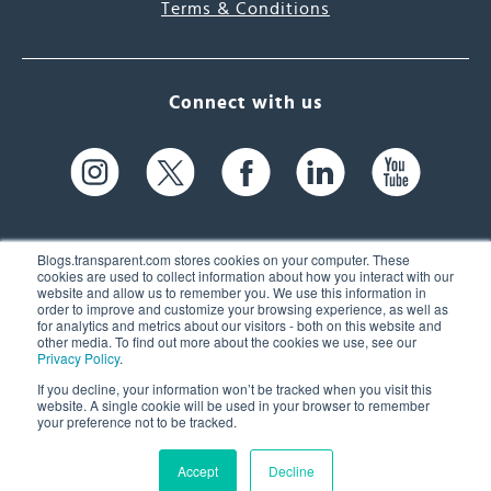
Terms & Conditions
Connect with us
Blogs.transparent.com stores cookies on your computer. These
cookies are used to collect information about how you interact with our
website and allow us to remember you. We use this information in
61 Spit Brook Rd, Suite 104,
order to improve and customize your browsing experience, as well as
for analytics and metrics about our visitors - both on this website and
Nashua, NH 03060 USA
other media. To find out more about the cookies we use, see our
Privacy Policy
.
info@transparent.com
If you decline, your information won’t be tracked when you visit this
website. A single cookie will be used in your browser to remember
(603) 262-6300
your preference not to be tracked.
Accept
Decline
© 2026 Transparent Language, Inc. All Rights Reserved.