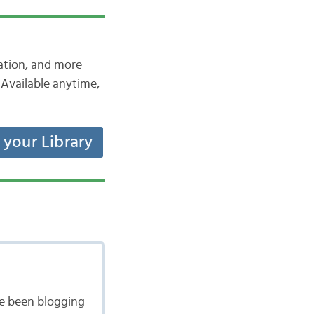
iation, and more
Available anytime,
t your Library
ave been blogging