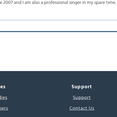
e 2007 and I am also a professional singer in my spare time.
ces
Support
dies
Support
pers
Contact Us