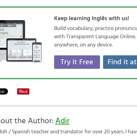
Keep learning Inglês with us!
Build vocabulary, practice pronunc
with Transparent Language Online. 
anywhere, on any device.
Try it Free
Find it a
out the Author:
Adir
ish / Spanish teacher and translator for over 20 years. I h