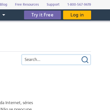
Blog
Free Resources
Support
1-800-567-9619
Try it Free
Log in
s
da Internet, séries
. Não se preocupe,