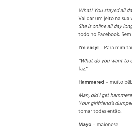
What! You stayed all da
Vai dar um jeito na sua 
She is online all day lo
todo no Facebook. Sem t
I’m easy!
– Para mim ta
“What do you want to ea
faz.”
Hammered
– muito bê
Man, did I get hammered
Your girlfriend’s dump
tomar todas então.
Mayo
– maionese