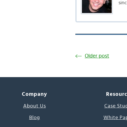
sinc
Older post
Company
Resour
About Us
Case Stu
Blog
White Pa