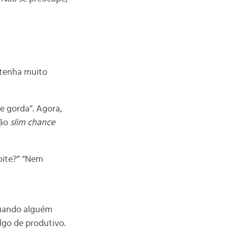
 tenha muito
e gorda”. Agora,
são
slim chance
noite?” “Nem
 quando alguém
lgo de produtivo.