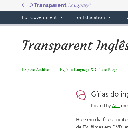
For Government
For Education
F
Transparent Inglê
Explore Archive
Explore Language & Culture Blogs
Gírias do i
Posted by
Adir
on 
Hoje em dia ficou muito 
de TV, filmes em DVD, e