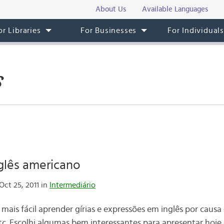
About Us
Available Languages
or Libraries
For Businesses
For Individual
s
nglês americano
Oct 25, 2011 in
Intermediário
mais fácil aprender gírias e expressões em inglês por causa 
tc. Escolhi algumas bem interessantes para apresentar hoje