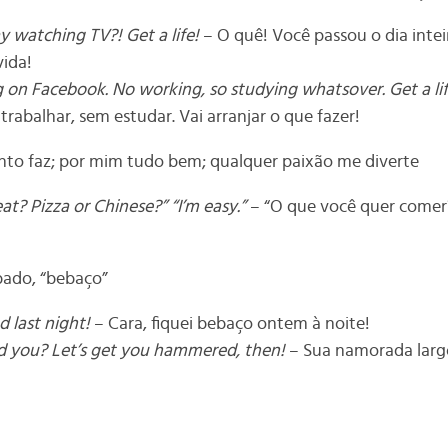
y watching TV?! Get a life!
– O quê! Você passou o dia intei
vida!
ng on Facebook. No working, so studying whatsover. Get a lif
rabalhar, sem estudar. Vai arranjar o que fazer!
nto faz; por mim tudo bem; qualquer paixão me diverte
t? Pizza or Chinese?” “I’m easy.”
– “O que você quer comer
bado, “bebaço”
 last night!
– Cara, fiquei bebaço ontem à noite!
ed you? Let’s get you hammered, then!
– Sua namorada lar