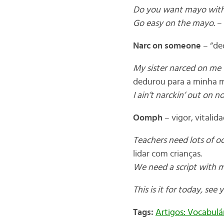
Do you want mayo with
Go easy on the mayo.
– 
Narc on someone
– “de
My sister narced on me
dedurou para a minha mã
I ain’t narckin’ out on 
Oomph
– vigor, vitalid
Teachers need lots of o
lidar com crianças.
We need a script with
This is it for today, see
Tags:
Artigos: Vocabulá