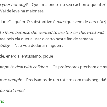
 your hot dog?
– Quer maionese no seu cachorro-quente?
Vai de leve na maionese.
durar” alguém. O substantivo é
narc
(que vem de
narcotics
)
 to Mom because she wanted to use the car this weekend.
–
e pois ela queria usar o carro neste fim de semana.
nobdoy.
– Não vou dedurar ninguém.
ade, energia, entusiamo, pique
omph to deal with children.
– Os professores precisam de mu
 more oomph!
– Precisamos de um roteiro com mais pegada!
 you next time!
rio