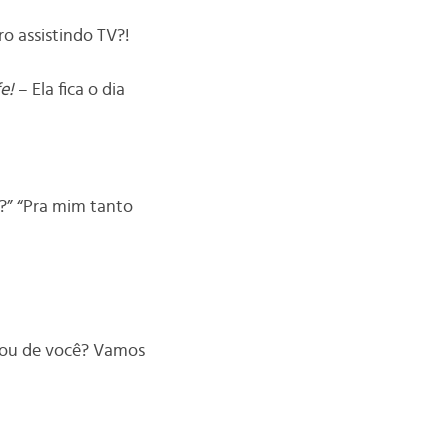
ro assistindo TV?!
e!
– Ela fica o dia
?” “Pra mim tanto
gou de você? Vamos