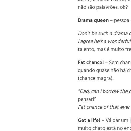
não são palavrões, ok?
Drama queen
– pessoa 
Don’t be such a drama 
I agree he’s a wonderful
talento, mas é muito fre
Fat chance!
– Sem chanc
quando quase não há c
(chance magra).
“Dad, can I borrow the c
pensar!”
Fat chance of that ever
Get a life!
– Vá dar um j
muito chato está no enc