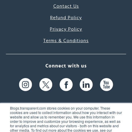
Contact Us
Refund Policy
Privacy Policy
Terms & Conditions
Connect with us
Blogs.transparent.com stores cookies on your computer. These
cookies are used to collect information about how you interact with our
website and allow us to remember you. We use this information in
61 Spit Brook Rd, Suite 104,
order to improve and customize your browsing experience, as well as
for analytics and metrics about our visitors - both on this website and
Nashua, NH 03060 USA
other media. To find out more about the cookies we use, see our