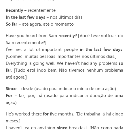
Recently
– recentemente
In the last few days
– nos últimos días
So far
– até agora, até o momento
Have you heard from Sam
recently
? [Você teve notícias do
Sam recentemente?]
I’ve met a lot of important people
in the last few days
.
[Conheci muitas pessoas importantes nos últimos dias.]
Everything is going well. We haven’t had any problems
so
far
. [Tudo está indo bem. Não tivemos nenhum problema
até agora.]
Since
– desde (usado para indicar o início de uma ação)
For
– faz, por, há (usado para indicar a duração de uma
ação)
He’s worked there
for
five months. [Ele trabalha lá há cinco
meses.]
I haven’t eaten anything
since
breakfast. [Não como nada