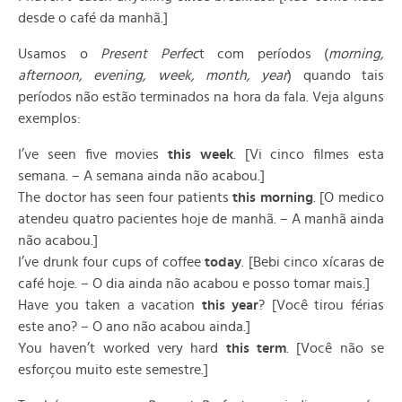
desde o café da manhã.]
Usamos o
Present Perfec
t com períodos (
morning,
afternoon, evening, week, month, year
) quando tais
períodos não estão terminados na hora da fala. Veja alguns
exemplos:
I’ve seen five movies
this week
. [Vi cinco filmes esta
semana. – A semana ainda não acabou.]
The doctor has seen four patients
this morning
. [O medico
atendeu quatro pacientes hoje de manhã. – A manhã ainda
não acabou.]
I’ve drunk four cups of coffee
today
. [Bebi cinco xícaras de
café hoje. – O dia ainda não acabou e posso tomar mais.]
Have you taken a vacation
this year
? [Você tirou férias
este ano? – O ano não acabou ainda.]
You haven’t worked very hard
this term
. [Você não se
esforçou muito este semestre.]