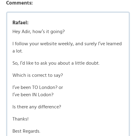
Comments:
Rafael:
Hey Adir, how’s it going?
I follow your website weekly, and surely I’ve learned
a lot.
So, I’d like to ask you about a little doubt.
Which is correct to say?
I’ve been TO London? or
I’ve been IN Lodon?
Is there any difference?
Thanks!
Best Regards.