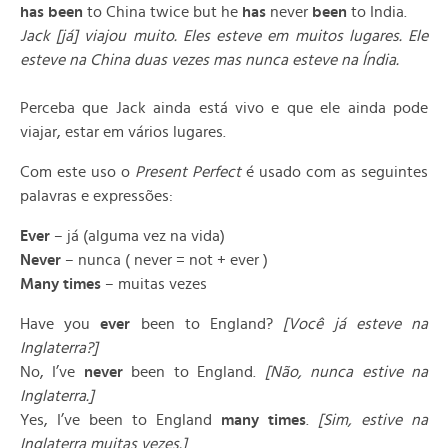
has been
to China twice but he
has
never
been
to India.
Jack [já] viajou muito. Eles esteve em muitos lugares. Ele
esteve na China duas vezes mas nunca esteve na Índia.
Perceba que Jack ainda está vivo e que ele ainda pode
viajar, estar em vários lugares.
Com este uso o
Present Perfect
é usado com as seguintes
palavras e expressões:
Ever
– já (alguma vez na vida)
Never
– nunca ( never = not + ever )
Many times
– muitas vezes
Have you
ever
been to England?
[Você já esteve na
Inglaterra?]
No, I’ve
never
been to England.
[Não, nunca estive na
Inglaterra.]
Yes, I’ve been to England
many times
.
[Sim, estive na
Inglaterra muitas vezes.]