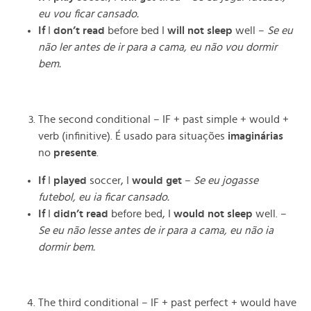
eu vou ficar cansado.
If
I
don’t read
before bed I
will not sleep
well –
Se eu
não ler antes de ir para a cama, eu não vou dormir
bem.
The second conditional – IF + past simple + would +
verb (infinitive). É usado para situações
imaginárias
no
presente
.
If
I
played
soccer, I
would get
–
Se eu jogasse
futebol, eu ia ficar cansado.
If
I
didn’t read
before bed, I
would not sleep
well. –
Se eu não lesse antes de ir para a cama, eu não ia
dormir bem.
The third conditional – IF + past perfect + would have