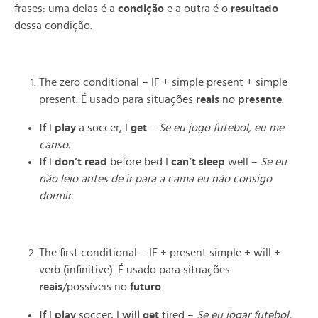
frases: uma delas é a
condição
e a outra é o
resultado
dessa condição.
The zero conditional – IF + simple present + simple
present. É usado para situações
reais
no
presente
.
If
I
play
a soccer, I
get
–
Se eu jogo futebol, eu me
canso.
If
I
don’t read
before bed I
can’t
sleep
well –
Se eu
não leio antes de ir para a cama eu não consigo
dormir.
The first conditional – IF + present simple + will +
verb (infinitive). É usado para situações
reais
/possíveis no
futuro
.
If
I
play
soccer, I
will get
tired –
Se eu jogar futebol,