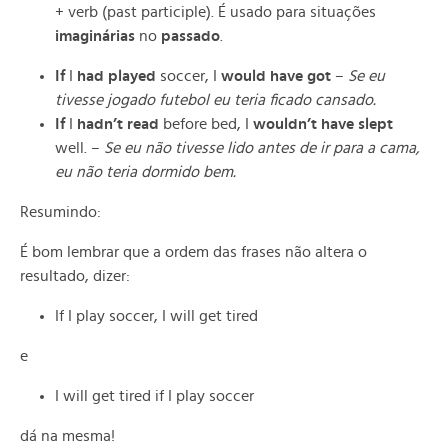
+ verb (past participle). É usado para situações
imaginárias
no
passado
.
If
I
had played
soccer, I
would have got
–
Se eu
tivesse jogado futebol eu teria ficado cansado.
If
I
hadn’t
read
before bed, I
wouldn’t have slept
well. –
Se eu não tivesse lido antes de ir para a cama,
eu não teria dormido bem.
Resumindo:
É bom lembrar que a ordem das frases não altera o
resultado, dizer:
If I play soccer, I will get tired
e
I will get tired if I play soccer
dá na mesma!