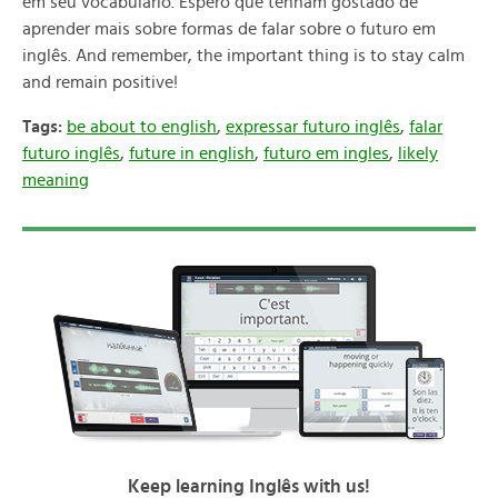
em seu vocabulário. Espero que tenham gostado de
aprender mais sobre formas de falar sobre o futuro em
inglês. And remember, the important thing is to stay calm
and remain positive!
Tags:
be about to english
,
expressar futuro inglês
,
falar
futuro inglês
,
future in english
,
futuro em ingles
,
likely
meaning
Keep learning Inglês with us!