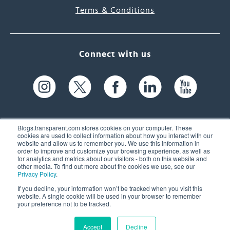
Terms & Conditions
Connect with us
Blogs.transparent.com stores cookies on your computer. These
cookies are used to collect information about how you interact with our
website and allow us to remember you. We use this information in
61 Spit Brook Rd, Suite 104,
order to improve and customize your browsing experience, as well as
for analytics and metrics about our visitors - both on this website and
Nashua, NH 03060 USA
other media. To find out more about the cookies we use, see our
Privacy Policy
.
info@transparent.com
If you decline, your information won’t be tracked when you visit this
website. A single cookie will be used in your browser to remember
(603) 262-6300
your preference not to be tracked.
Accept
Decline
© 2026 Transparent Language, Inc. All Rights Reserved.