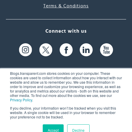
Terms & Conditions
Connect with us
Blogs.transparent.com stores cookies on your computer. These
cookies are used to collect information about how you interact with our
website and allow us to remember you. We use this information in
61 Spit Brook Rd, Suite 104,
order to improve and customize your browsing experience, as well as
for analytics and metrics about our visitors - both on this website and
Nashua, NH 03060 USA
other media. To find out more about the cookies we use, see our
Privacy Policy
.
info@transparent.com
If you decline, your information won’t be tracked when you visit this
website. A single cookie will be used in your browser to remember
(603) 262-6300
your preference not to be tracked.
Accept
Decline
© 2026 Transparent Language, Inc. All Rights Reserved.