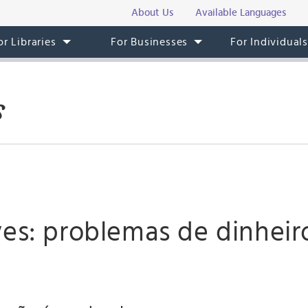
About Us
Available Languages
or Libraries
For Businesses
For Individual
s
ves: problemas de dinhei