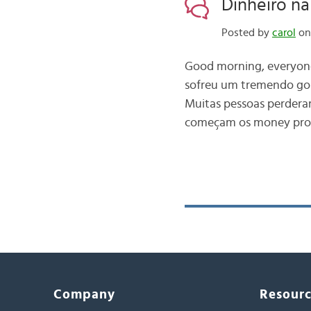
Dinheiro n
Posted by
carol
on 
Good morning, everyone!
sofreu um tremendo gol
Muitas pessoas perdera
começam os money prob
Company
Resour