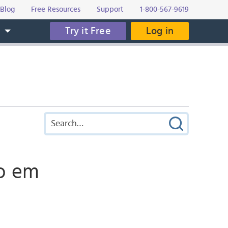
Blog
Free Resources
Support
1-800-567-9619
Try it Free
Log in
s
ro em