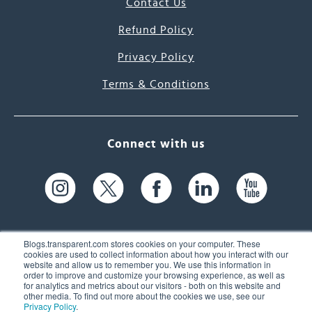
Contact Us
Refund Policy
Privacy Policy
Terms & Conditions
Connect with us
Blogs.transparent.com stores cookies on your computer. These
cookies are used to collect information about how you interact with our
website and allow us to remember you. We use this information in
61 Spit Brook Rd, Suite 104,
order to improve and customize your browsing experience, as well as
for analytics and metrics about our visitors - both on this website and
Nashua, NH 03060 USA
other media. To find out more about the cookies we use, see our
Privacy Policy
.