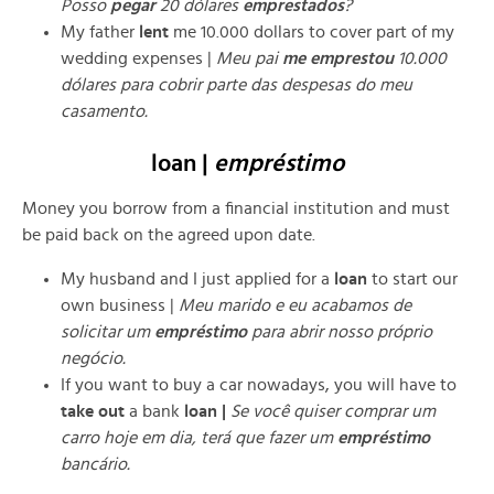
Posso
pegar
20 dólares
emprestados
?
My father
lent
me 10.000 dollars to cover part of my
wedding expenses |
Meu pai
me emprestou
10.000
dólares para cobrir parte das despesas do meu
casamento.
loan |
empréstimo
Money you borrow from a financial institution and must
be paid back on the agreed upon date.
My husband and I just applied for a
loan
to start our
own business |
Meu marido e eu acabamos de
solicitar um
empréstimo
para abrir nosso próprio
negócio.
If you want to buy a car nowadays, you will have to
take out
a bank
loan |
Se você quiser comprar um
carro hoje em dia, terá que fazer um
empréstimo
bancário.