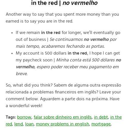
in the red |
no vermelho
Another way to say that you spent more money than you
earned is to say you are in the red.
If we remain
in the red
for longer, we’ll eventually go
out of business |
Se continuarmos
no vermelho
por
mais tempo, acabaremos fechando as portas.
My account is 500 dollars
in the red
, I hope I can get
my paycheck soon |
Minha conta está 500 dólares
no
vermelho
, espero poder receber meu pagamento em
breve.
So, what did you think? Sabem de alguma outra expressão
relacionada a problemas financeiros em inglês? Leave your
comment below. Aguardem a parte dois na próxima. Have
a wonderful week!
Tags:
borrow
,
falar sobre dinheiro em inglês
,
in debt
,
in the
red
,
lend
,
loan
,
money problems in english
,
mortgage
,