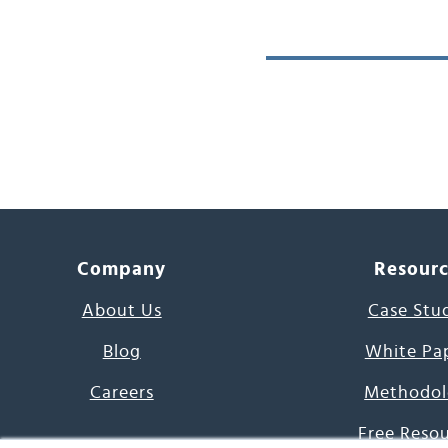
Company
Resour
About Us
Case Stu
Blog
White Pa
Careers
Methodol
Free Reso