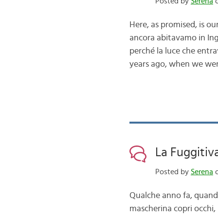
Posted by
Serena
o
Here, as promised, is ou
ancora abitavamo in Ingh
perché la luce che entrav
years ago, when we were
La Fuggitiv
Posted by
Serena
o
Qualche anno fa, quando
mascherina copri occhi, 