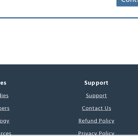
ces
Support
dies
Support
pers
Contact Us
ogy
Refund Policy
urces
Privacy Policy