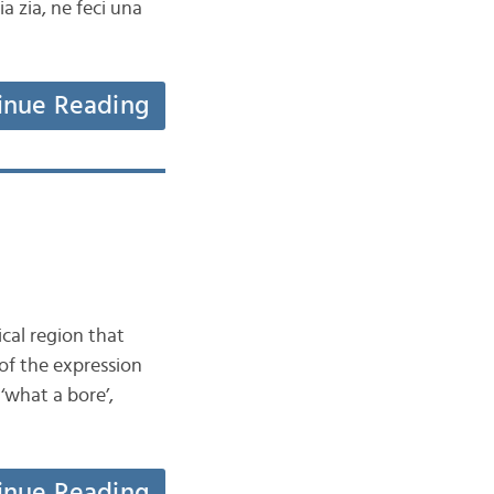
 zia, ne feci una
inue Reading
cal region that
 of the expression
‘what a bore’,
inue Reading