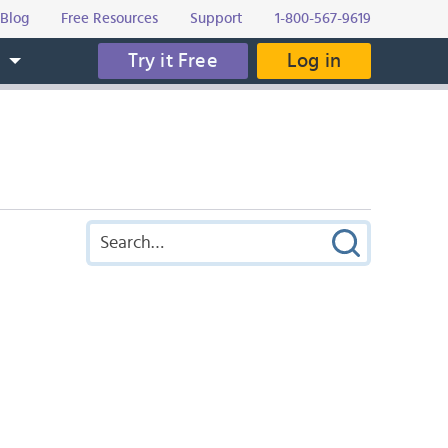
Blog
Free Resources
Support
1-800-567-9619
Try it Free
Log in
s