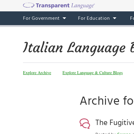
For Government
For Education
F
Italian Language 
Explore Archive
Explore Language & Culture Blogs
Archive f
The Fugitiv