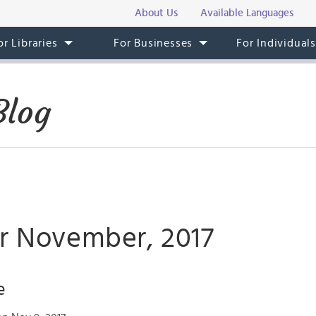
About Us
Available Languages
or Libraries
For Businesses
For Individual
Blog
or November, 2017
e