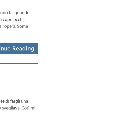
 anno fa, quando
 copri occhi,
 all’opera. Some
inue Reading
e di fargli una
o svegliava. Così mi