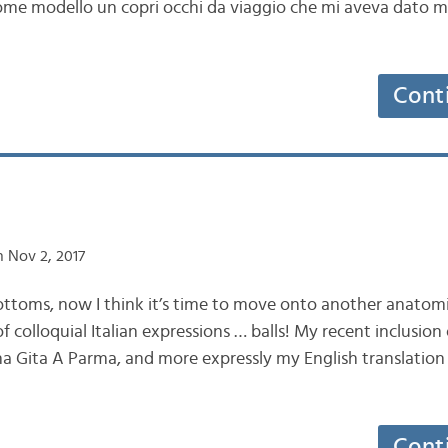
come modello un copri occhi da viaggio che mi aveva dato mia
Cont
 Nov 2, 2017
ottoms, now I think it’s time to move onto another anatomi
of colloquial Italian expressions … balls! My recent inclusion
Una Gita A Parma, and more expressly my English translation 
Cont