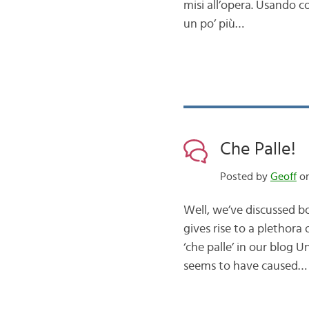
misi all’opera. Usando 
un po’ più…
Che Palle!
Posted by
Geoff
on
Well, we’ve discussed b
gives rise to a plethora 
‘che palle’ in our blog 
seems to have caused…