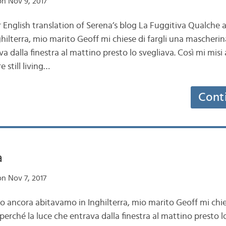
n Nov 9, 2017
r English translation of Serena’s blog La Fuggitiva Qualche
ilterra, mio marito Geoff mi chiese di fargli una mascherina
a dalla finestra al mattino presto lo svegliava. Così mi misi
 still living…
Cont
a
n Nov 7, 2017
 ancora abitavamo in Inghilterra, mio marito Geoff mi chies
perché la luce che entrava dalla finestra al mattino presto l