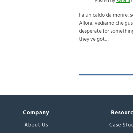
Posted by
Serena
o
Fa un caldo da morire, se
Allora, vediamo che gus
desperate for something
they’ve got…
Company
Resour
About Us
Case Stu