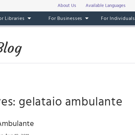
About Us
Available Languages
or Libraries
For Businesses
For Individual
Blog
ves: gelataio ambulante
 Ambulante