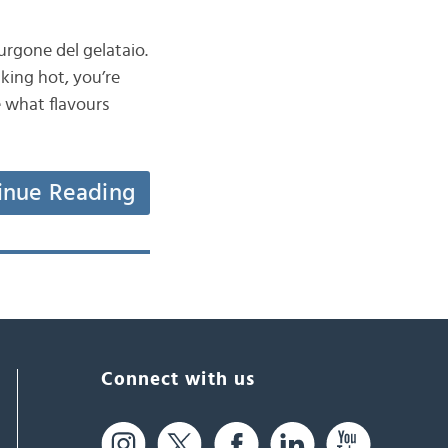
furgone del gelataio.
king hot, you’re
e what flavours
inue Reading
Connect with us