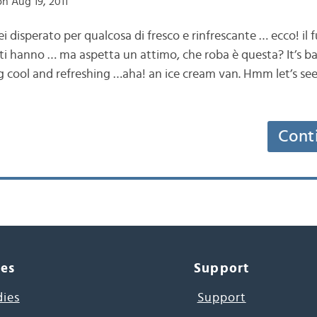
n Aug 19, 2011
i disperato per qualcosa di fresco e rinfrescante … ecco! il 
ti hanno … ma aspetta un attimo, che roba è questa? It’s ba
 cool and refreshing …aha! an ice cream van. Hmm let’s se
Cont
ces
Support
dies
Support