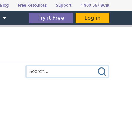
Blog
Free Resources
Support
1-800-567-9619
Try it Free
Log in
s