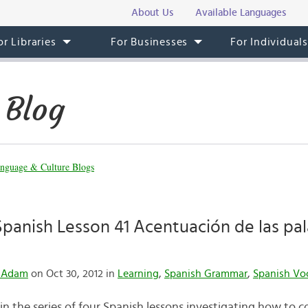
About Us
Available Languages
or Libraries
For Businesses
For Individual
 Blog
nguage & Culture Blogs
anish Lesson 41 Acentuación de las pal
& Adam
on Oct 30, 2012 in
Learning
,
Spanish Grammar
,
Spanish Vo
 in the series of four Spanish lessons investigating how to 