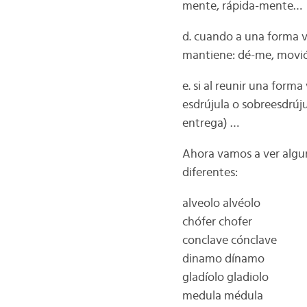
mente, rápida-mente…
d. cuando a una forma ve
mantiene: dé-me, movi
e. si al reunir una form
esdrújula o sobreesdrúj
entrega) …
Ahora vamos a ver algu
diferentes:
alveolo alvéolo
chófer chofer
conclave cónclave
dinamo dínamo
gladíolo gladiolo
medula médula