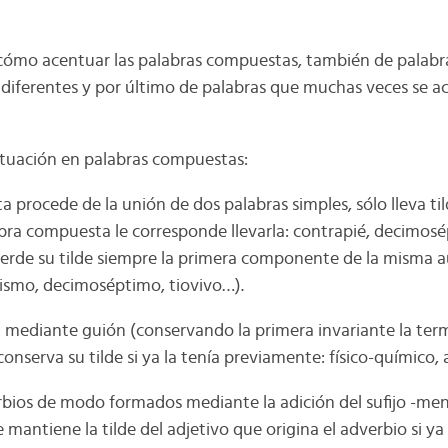
cómo acentuar las palabras compuestas, también de palabr
diferentes y por último de palabras que muchas veces se 
uación en palabras compuestas:
ta procede de la unión de dos palabras simples, sólo lleva til
bra compuesta le corresponde llevarla: contrapié, decimosép
rde su tilde siempre la primera componente de la misma au
ismo, decimoséptimo, tiovivo…).
nen mediante guión (conservando la primera invariante la te
conserva su tilde si ya la tenía previamente: físico-químico,
verbios de modo formados mediante la adición del sufijo -me
 mantiene la tilde del adjetivo que origina el adverbio si ya l