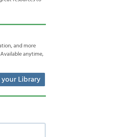
iation, and more
Available anytime,
t your Library