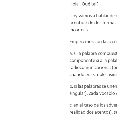
Hola ¿Qué tal?
Hoy vamos a hablar de 
acentuar de dos formas 
incorrecta.
Empecemos con la acent
a. si la palabra compues
componente si a la pala
radiocomunicación… (pie
cuando era simple: asim
b. si las palabras se u
singular), cada vocablo 
c. en el caso de los ad
realidad dos acentos), se