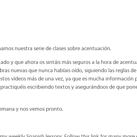
amos nuestra serie de clases sobre acentuación.
ado y que ahora os sintáis más seguros a la hora de acentua
bras nuevas que nunca habíais oído, siguiendo las reglas de
stos vídeos más de una vez, ya que es mucha información 
 practiquéis escribiendo textos y asegurándoos de que poné
emana y nos vemos pronto.
 my weekly Spanish lessons. Follow this link for many more 