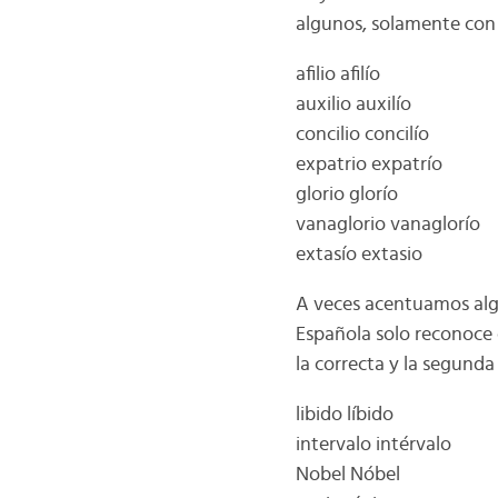
algunos, solamente con 
afilio afilío
auxilio auxilío
concilio concilío
expatrio expatrío
glorio glorío
vanaglorio vanaglorío
extasío extasio
A veces acentuamos algu
Española solo reconoce 
la correcta y la segunda 
libido líbido
intervalo intérvalo
Nobel Nóbel