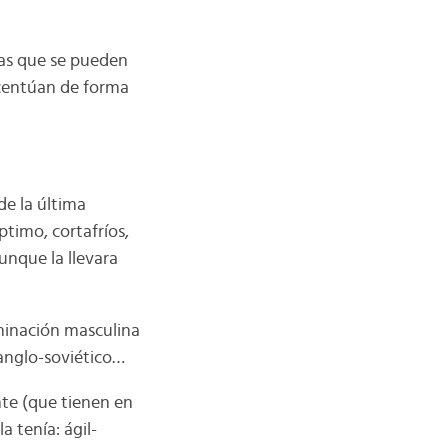
as que se pueden
acentúan de forma
de la última
timo, cortafríos,
nque la llevara
rminación masculina
 anglo-soviético…
nte (que tienen en
a tenía: ágil-