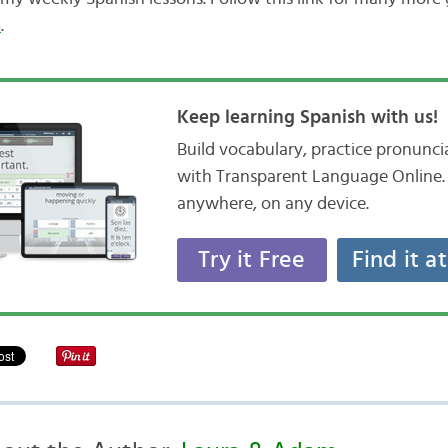
h
.
Keep learning Spanish with us!
Build vocabulary, practice pronunc
with Transparent Language Online. 
anywhere, on any device.
Try it Free
Find it a