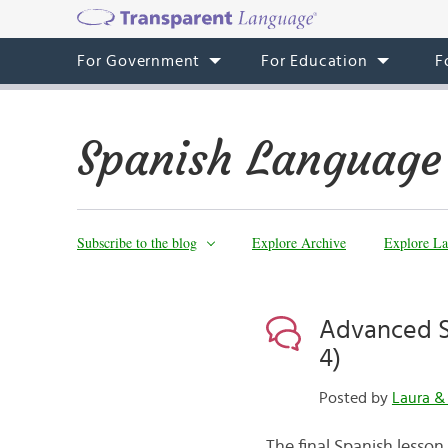
For Government
For Education
F
Spanish Language
Subscribe to the blog
Explore Archive
Explore La
Advanced Sp
4)
Posted by
Laura 
The final Spanish lesson