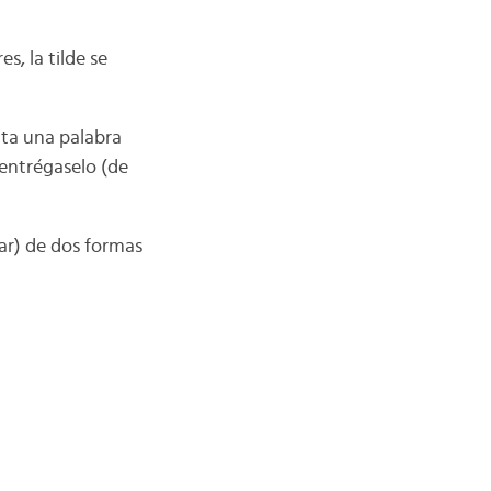
s, la tilde se
lta una palabra
 entrégaselo (de
ar) de dos formas