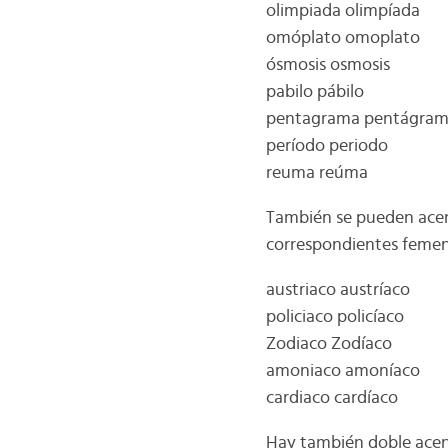
olimpiada olimpíada
omóplato omoplato
ósmosis osmosis
pabilo pábilo
pentagrama pentágra
período periodo
reuma reúma
También se pueden acent
correspondientes femeni
austriaco austríaco
policiaco policíaco
Zodiaco Zodíaco
amoniaco amoníaco
cardiaco cardíaco
Hay también doble acent