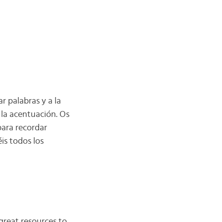
r palabras y a la
 la acentuación. Os
para recordar
is todos los
great resources to