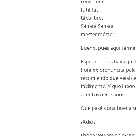
cenit cénit
fútil futil
táctil tactil
Sáhara Sahara
mester méster
Bueno, pues aquí termin
Espero que os haya gust
hora de pronunciar pala
recomiendo que veíais e
fácilmente. Y que luego
acentos necesarios.
Que paséis una buena s
¡Adiós!
I hope you are enjoying