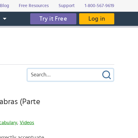
Blog
Free Resources
Support
1-800-567-9619
Try it Free
Log in
s
abras (Parte
cabulary
,
Videos
correctly accentuate