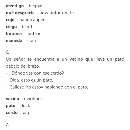
mendigo
= beggar
qué desgracia
= how unfortunate
cojo
= handicapped
ciego
= blind
botones
= buttons
moneda
= coin
6.
Un señor se encuentra a un vecino que lleva un pato
debajo del brazo.
– ¿Dónde vas con ese cerdo?
– Oiga, esto es un pato.
– Cállese. Yo estoy hablando con el pato.
vecino
= neighbor
pato
= duck
cerdo
= pig
7.