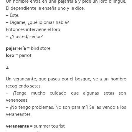
Un hombre entra en una pajarrería y pide un loro bilíngüe.
El dependiente le enseña uno y le dice:
– Éste.
– Dígame, ¿qué idiomas habla?
Entonces interviene el loro.
– ¿Y usted, señor?
pajarrería
= bird store
loro
= parrot
2.
Un veraneante, que pasea por el bosque, ve a un hombre
recogiendo setas.
– ¡Tenga mucho cuidado que algunas setas son
venenosas!
– ¡No tengo problemas. No son para mí! Se las vendo a los
veraneantes.
veraneante
= summer tourist