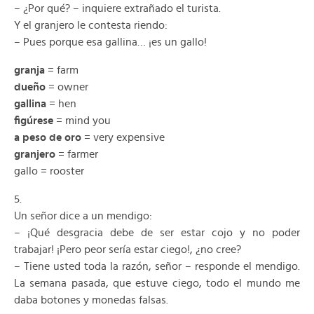
– ¿Por qué? – inquiere extrañado el turista.
Y el granjero le contesta riendo:
– Pues porque esa gallina… ¡es un gallo!
granja
= farm
dueño
= owner
gallina
= hen
figúrese
= mind you
a peso de oro
= very expensive
granjero
= farmer
gallo = rooster
5.
Un señor dice a un mendigo:
– ¡Qué desgracia debe de ser estar cojo y no poder
trabajar! ¡Pero peor sería estar ciego!, ¿no cree?
– Tiene usted toda la razón, señor – responde el mendigo.
La semana pasada, que estuve ciego, todo el mundo me
daba botones y monedas falsas.