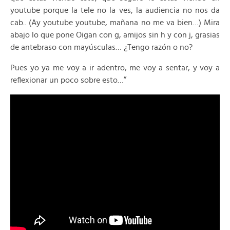
youtube porque la tele no la ves, la audiencia no nos da
cab.. (Ay youtube youtube, mañana no me va bien…) Mira
abajo lo que pone Oigan con g, amijos sin h y con j, grasias
de antebraso con mayúsculas… ¿Tengo razón o no?
Pues yo ya me voy a ir adentro, me voy a sentar, y voy a
reflexionar un poco sobre esto…”