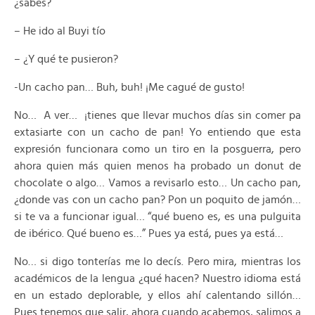
¿sabes?
– He ido al Buyi tío
– ¿Y qué te pusieron?
-Un cacho pan… Buh, buh! ¡Me cagué de gusto!
No… A ver… ¡tienes que llevar muchos días sin comer pa
extasiarte con un cacho de pan! Yo entiendo que esta
expresión funcionara como un tiro en la posguerra, pero
ahora quien más quien menos ha probado un donut de
chocolate o algo… Vamos a revisarlo esto… Un cacho pan,
¿donde vas con un cacho pan? Pon un poquito de jamón…
si te va a funcionar igual… “qué bueno es, es una pulguita
de ibérico. Qué bueno es…” Pues ya está, pues ya está…
No… si digo tonterías me lo decís. Pero mira, mientras los
académicos de la lengua ¿qué hacen? Nuestro idioma está
en un estado deplorable, y ellos ahí calentando sillón…
Pues tenemos que salir, ahora cuando acabemos, salimos a