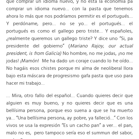
que comprar un idioma nuevo, y no está la economía pa
comprar un idioma nuevo… con la pasta que tenemos
ahora lo más que nos podríamos permitir es el portugués…
Y perdóname, pero… no se yo… el portugués… el
portugués es como el gallego pero triste… Y españoles,
¿realmente queremos un gallego triste? Y dice uno “Si, pa
presidente del gobierno” (
Mariano Rajoy, our actual
president, is from Galicia)
No hombre, no me jodas, ¡no me
jodas! ¡Mamón! Me ha dado un coraje cuando lo he oído…
No hagáis esos chistes porque mi alma de neoliberal llora
bajo esta máscara de progresismo gafa pasta que uso para
hacer mi trabajo…
… Mira, otro fallo del español… Cuando quieres decir que
alguien es muy bueno, y no quieres decir que es una
bellísima persona, porque eso suena a que se ha muerto
ya… “Una bellísima persona, ay pobre, ya falleció…” Con los
vivos se usa la expresión “Es un cacho pan” a ver… el pan,
malo no es, pero tampoco sería eso el summun del sabor,