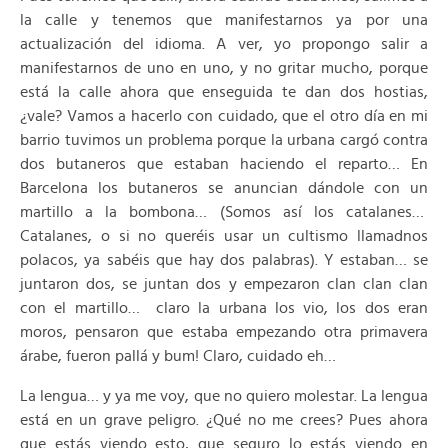
la calle y tenemos que manifestarnos ya por una
actualización del idioma. A ver, yo propongo salir a
manifestarnos de uno en uno, y no gritar mucho, porque
está la calle ahora que enseguida te dan dos hostias,
¿vale? Vamos a hacerlo con cuidado, que el otro día en mi
barrio tuvimos un problema porque la urbana cargó contra
dos butaneros que estaban haciendo el reparto… En
Barcelona los butaneros se anuncian dándole con un
martillo a la bombona… (Somos así los catalanes…
Catalanes, o si no queréis usar un cultismo llamadnos
polacos, ya sabéis que hay dos palabras). Y estaban… se
juntaron dos, se juntan dos y empezaron clan clan clan
con el martillo… claro la urbana los vio, los dos eran
moros, pensaron que estaba empezando otra primavera
árabe, fueron pallá y bum! Claro, cuidado eh…
La lengua… y ya me voy, que no quiero molestar. La lengua
está en un grave peligro. ¿Qué no me crees? Pues ahora
que estás viendo esto, que seguro lo estás viendo en