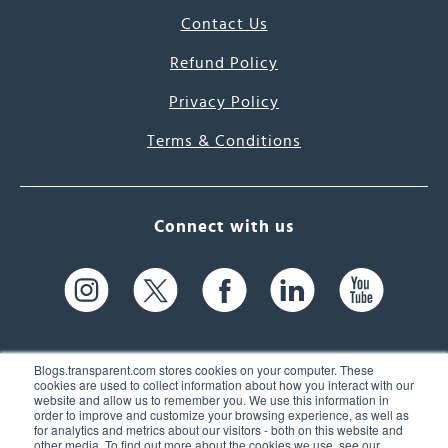
Contact Us
Refund Policy
Privacy Policy
Terms & Conditions
Connect with us
Blogs.transparent.com stores cookies on your computer. These
cookies are used to collect information about how you interact with our
website and allow us to remember you. We use this information in
61 Spit Brook Rd, Suite 104,
order to improve and customize your browsing experience, as well as
for analytics and metrics about our visitors - both on this website and
Nashua, NH 03060 USA
other media. To find out more about the cookies we use, see our