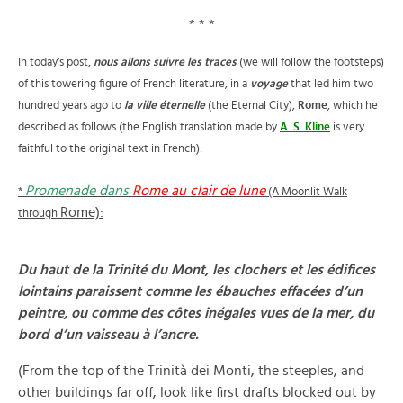
* * *
In today’s post,
nous allons suivre les traces
(we will follow the footsteps)
of this towering figure of French literature, in a
voyage
that led him two
hundred years ago to
la ville
é
ternelle
(the Eternal City),
Rome
, which he
described as follows (the English translation made by
A. S. Kline
is very
faithful to the original text in French):
Promenade dans
Rome au clair de lune
*
(A Moonlit Walk
Rome):
through
Du haut de la Trinité du Mont, les clochers et les édifices
lointains paraissent comme les ébauches effacées d’un
peintre, ou comme des côtes inégales vues de la mer, du
bord d’un vaisseau à l’ancre.
(From the top of the Trinità dei Monti, the steeples, and
other buildings far off, look like first drafts blocked out by