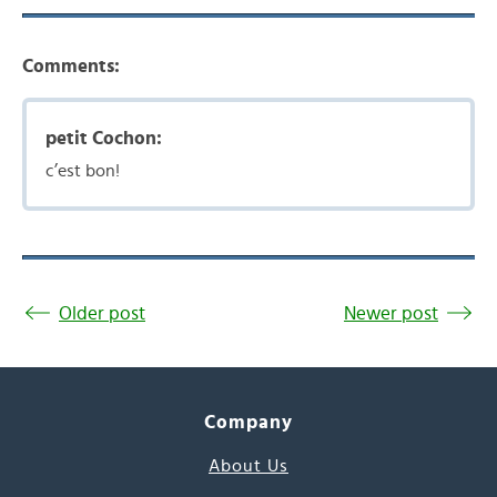
Comments:
petit Cochon:
c’est bon!
Older post
Newer post
Company
About Us