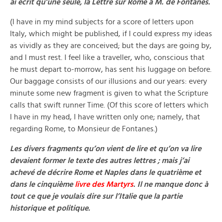
ai écrit qu’une seule, la Lettre sur Rome à M. de Fontanes.
(I have in my mind subjects for a score of letters upon
Italy, which might be published, if I could express my ideas
as vividly as they are conceived; but the days are going by,
and I must rest. I feel like a traveller, who, conscious that
he must depart to-morrow, has sent his luggage on before.
Our baggage consists of our illusions and our years: every
minute some new fragment is given to what the Scripture
calls that swift runner Time. (Of this score of letters which
I have in my head, I have written only one; namely, that
regarding Rome, to Monsieur de Fontanes.)
Les divers fragments qu’on vient de lire et qu’on va lire
devaient former le texte des autres lettres ; mais j’ai
achevé de décrire Rome et Naples dans le quatrième et
dans le cinquième
livre des Martyrs
. Il ne manque donc à
tout ce que je voulais dire sur l’Italie que la partie
historique et politique.