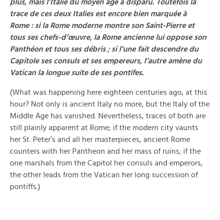
plus, mais l’Italie du moyen âge a disparu. Toutefois la
trace de ces deux Italies est encore bien marquée à
Rome : si la Rome moderne montre son Saint-Pierre et
tous ses chefs-d’œuvre, la Rome ancienne lui oppose son
Panthéon et tous ses débris ; si l’une fait descendre du
Capitole ses consuls et ses empereurs, l’autre amène du
Vatican la longue suite de ses pontifes.
(What was happening here eighteen centuries ago, at this
hour? Not only is ancient Italy no more, but the Italy of the
Middle Age has vanished. Nevertheless, traces of both are
still plainly apparent at Rome; if the modern city vaunts
her St. Peter’s and all her masterpieces, ancient Rome
counters with her Pantheon and her mass of ruins; if the
one marshals from the Capitol her consuls and emperors,
the other leads from the Vatican her long succession of
pontiffs.)