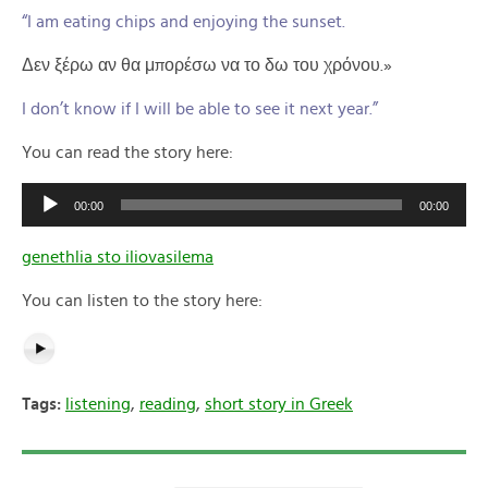
“I am eating chips and enjoying the sunset.
Δεν ξέρω αν θα μπορέσω να το δω του χρόνου.»
I don’t know if I will be able to see it next year.”
You can read the story here:
Audio
00:00
00:00
Player
genethlia sto iliovasilema
You can listen to the story here:
Tags:
listening
,
reading
,
short story in Greek