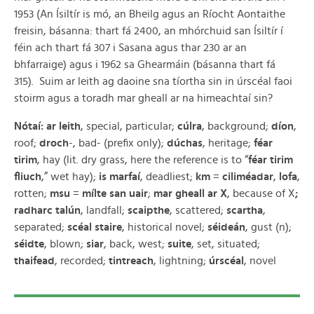
1953 (An Ísiltír is mó, an Bheilg agus an Ríocht Aontaithe
freisin, básanna: thart fá 2400, an mhórchuid san Ísiltír í
féin ach thart fá 307 i Sasana agus thar 230 ar an
bhfarraige) agus i 1962 sa Ghearmáin (básanna thart fá
315). Suim ar leith ag daoine sna tíortha sin in úrscéal faoi
stoirm agus a toradh mar gheall ar na himeachtaí sin?
Nótaí: ar leith
, special, particular;
cúlra
, background;
díon
,
roof;
droch
-, bad- (prefix only);
dúchas
, heritage;
féar
tirim
, hay (lit. dry grass, here the reference is to “
féar tirim
fliuch
,” wet hay);
is marfaí
, deadliest;
km
=
ciliméadar
,
lofa
,
rotten;
msu
=
mílte san uair
;
mar gheall ar X
, because of X
;
radharc talún
, landfall;
scaipthe
, scattered;
scartha
,
separated;
scéal staire
, historical novel;
séideán
, gust (n);
séidte
, blown;
siar
, back, west;
suite
, set, situated;
thaifead
, recorded;
tintreach
, lightning;
úrscéal
, novel