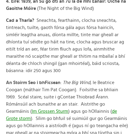
4. Éire: 1839, an 5ú go dtí an 7ú lá de mhí Eanáir: Oíche na
Gaoithe Móire
(The Night of the Big Wind)
Cad a Tharla?
Sneachta, fearthainn, clocha sneachta,
tintreach, tuilte, gaoth fórsa gála agus fórsa hairicín,
simléir leagtha anuas, díonta millte, tinte mar gheall ar
dhíonta tuí séidte go háit na tine, clocha agus bruscar ag
eitilt tríd an aer, féar tirim fliuch agus lofa, ainmhithe
maraithe nó scaipthe mar gheall ar thitim na mballaí a bhí
déanta de chloch shingil (gan mhoirtéal), báid scriosta,
básanna: idir 250 agus 300
An Stoirm Seo i bhFicsean
:
The Big Wind
, le Beatrice
Coogan (máthair Tim Pat Coogan). Foilsithe sa bhliain
1969. Scéal staire, suite i gContae Thiobrad Árann.
Rómánsúil ach bunaithe ar an stair. Aistrithe go
Gearmáinis (
Im Grossen Sturm
) agus go hOllainnis (
de
Grote storm
). Sílim go bhfuil sé suimiúil gur go Gearmáinis
agus go hOllainnis a aistríodh é (agus ní go teangacha eile)
mar gheall ar na stoirmeacha móra a bhí sna tíortha sin i