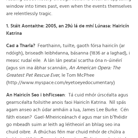
window into times past, even when the events themselves
are relentlessly tragic.
1. Stáit Aontaithe: 2005, an 29ú lá de mhí Lúnasa: Hairicín
Katrina
Cad a Tharla?
Fearthainn, tuilte, gaoth fórsa hairicín (ar
ndóigh), briseadh leibhéanna, básanna (1836 ar a laghad), i
measc rudaí eile. A lán lán peataí scartha óna n-úinéirí
(agus sin ina ábhar scannáin,
An American Opera: The
Greatest Pet Rescue Ever,
le Tom McPhee
(http://www.myspace.com/eyetoeyedocumentary)
An Hairicín Seo i bhFicsean
: Tá cuid mhór úrscéalta agus
gearrscéalta foilsithe anois faoi Hairicín Katrina. Níl spás
agam anseo ach údar amháin a lua, James Lee Burke. Cén
fáth eisean? Gael-Mheiriceánach é agus mar sin b’fhéidir
go mbeadh suim ar leith ag léitheoirí an bhlag seo ina
chuid oibre. A dhúchas féin mar chuid mhór de chúlra a