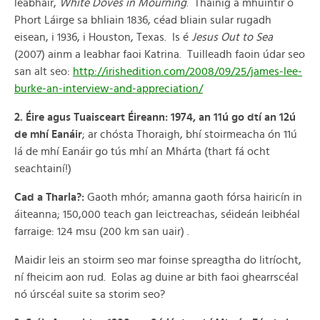
leabhair,
White Doves in Mourning
. Tháinig a mhuintir ó
Phort Láirge sa bhliain 1836, céad bliain sular rugadh
eisean, i 1936, i Houston, Texas. Is é
Jesus Out to Sea
(2007) ainm a leabhar faoi Katrina. Tuilleadh faoin údar seo
san alt seo:
http://irishedition.com/2008/09/25/james-lee-
burke-an-interview-and-appreciation/
2. Éire agus Tuaisceart Éireann: 1974, an 11ú go dtí an 12ú
de mhí Eanáir
; ar chósta Thoraigh, bhí stoirmeacha ón 11ú
lá de mhí Eanáir go tús mhí an Mhárta (thart fá ocht
seachtainí!)
Cad a Tharla?:
Gaoth mhór; amanna gaoth fórsa hairicín in
áiteanna; 150,000 teach gan leictreachas, séideán leibhéal
farraige: 124 msu (200 km san uair) .
Maidir leis an stoirm seo mar foinse spreagtha do litríocht,
ní fheicim aon rud. Eolas ag duine ar bith faoi ghearrscéal
nó úrscéal suite sa storim seo?