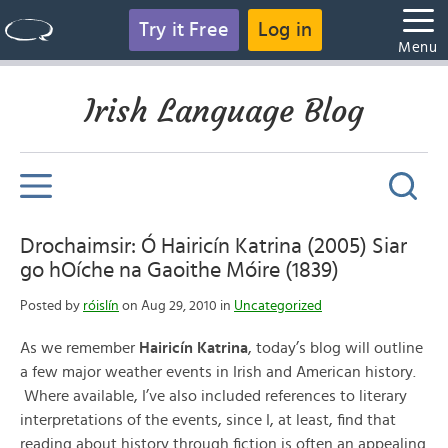
Try it Free
Log in
Menu
Irish Language Blog
Drochaimsir: Ó Hairicín Katrina (2005) Siar
go hOíche na Gaoithe Móire (1839)
Posted by
róislín
on Aug 29, 2010 in
Uncategorized
As we remember
Hairicín Katrina
, today’s blog will outline
a few major weather events in Irish and American history.
Where available, I’ve also included references to literary
interpretations of the events, since I, at least, find that
reading about history through fiction is often an appealing