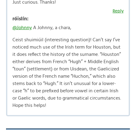
Just curious. Thanks!
Reply
róislín:
@Johnny
A Johnny, a chara,
Ceist shuimiúil (interesting question)! Can’t say I’ve
noticed much use of the Irish term for Houston, but
it does reflect the history of the surname. “Houston”
either derives from French “Hugh” + Middle English
“toun” (settlement) or from Uisdean, the Gaelicized
version of the French name “Huchon,” which also
stems back to “Hugh.” It isn’t unusual for a lower-
case “h” to be prefixed before vowel in certain Irish
or Gaelic words, due to grammatical circumstances.
Hope this helps!