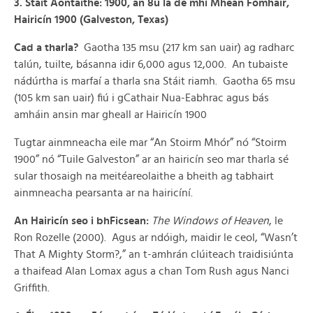
3. Stáit Aontaithe: 1900, an 8ú lá de mhí Mheán Fómhair,
Hairicín 1900 (Galveston, Texas)
Cad a tharla?
Gaotha 135 msu (217 km san uair) ag radharc
talún, tuilte, básanna idir 6,000 agus 12,000. An tubaiste
nádúrtha is marfaí a tharla sna Stáit riamh. Gaotha 65 msu
(105 km san uair) fiú i gCathair Nua-Eabhrac agus bás
amháin ansin mar gheall ar Hairicín 1900
Tugtar ainmneacha eile mar “An Stoirm Mhór” nó “Stoirm
1900” nó “Tuile Galveston” ar an hairicín seo mar tharla sé
sular thosaigh na meitéareolaithe a bheith ag tabhairt
ainmneacha pearsanta ar na hairicíní.
An Hairicín seo i bhFicsean:
The Windows of Heaven
, le
Ron Rozelle (2000). Agus ar ndóigh, maidir le ceol, “Wasn’t
That A Mighty Storm?,” an t-amhrán clúiteach traidisiúnta
a thaifead Alan Lomax agus a chan Tom Rush agus Nanci
Griffith.