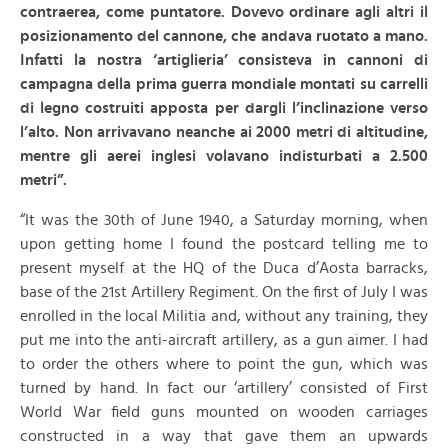
contraerea, come puntatore. Dovevo ordinare agli altri il
posizionamento del cannone, che andava ruotato a mano.
Infatti la nostra ‘artiglieria’ consisteva in cannoni di
campagna della prima guerra mondiale montati su carrelli
di legno costruiti apposta per dargli l’inclinazione verso
l’alto. Non arrivavano neanche ai 2000 metri di altitudine,
mentre gli aerei inglesi volavano indisturbati a 2.500
metri”.
“It was the 30th of June 1940, a Saturday morning, when
upon getting home I found the postcard telling me to
present myself at the HQ of the Duca d’Aosta barracks,
base of the 21st Artillery Regiment. On the first of July I was
enrolled in the local Militia and, without any training, they
put me into the anti-aircraft artillery, as a gun aimer. I had
to order the others where to point the gun, which was
turned by hand. In fact our ‘artillery’ consisted of First
World War field guns mounted on wooden carriages
constructed in a way that gave them an upwards