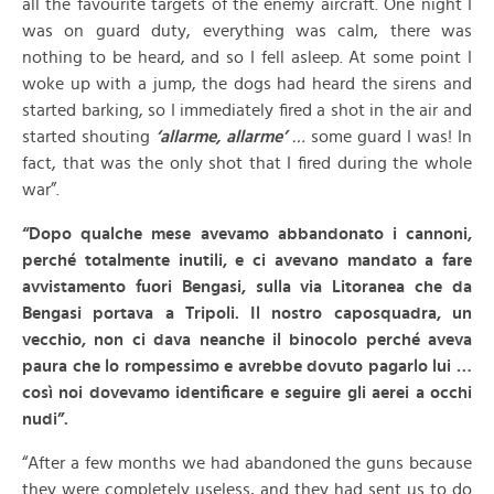
all the favourite targets of the enemy aircraft. One night I
was on guard duty, everything was calm, there was
nothing to be heard, and so I fell asleep. At some point I
woke up with a jump, the dogs had heard the sirens and
started barking, so I immediately fired a shot in the air and
started shouting
‘allarme, allarme’
…
some guard I was! In
fact, that was the only shot that I fired during the whole
war”.
“Dopo qualche mese avevamo abbandonato i cannoni,
perché totalmente inutili, e ci avevano mandato a fare
avvistamento fuori Bengasi, sulla via Litoranea che da
Bengasi portava a Tripoli. Il nostro caposquadra, un
vecchio, non ci dava neanche il binocolo perché aveva
paura che lo rompessimo e avrebbe dovuto pagarlo lui …
così noi dovevamo identificare e seguire gli aerei a occhi
nudi”.
“After a few months we had abandoned the guns because
they were completely useless, and they had sent us to do