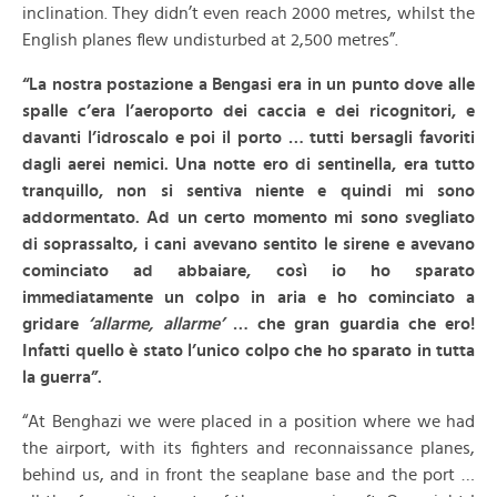
inclination. They didn’t even reach 2000 metres, whilst the
English planes flew undisturbed at 2,500 metres”.
“La nostra postazione a Bengasi era in un punto dove alle
spalle c’era l’aeroporto dei caccia e dei ricognitori, e
davanti l’idroscalo e poi il porto … tutti bersagli favoriti
dagli aerei nemici. Una notte ero di sentinella, era tutto
tranquillo, non si sentiva niente e quindi mi sono
addormentato. Ad un certo momento mi sono svegliato
di soprassalto, i cani avevano sentito le sirene e avevano
cominciato ad abbaiare, così io ho sparato
immediatamente un colpo in aria e ho cominciato a
gridare
‘allarme, allarme’
… che gran guardia che ero!
Infatti quello è stato l’unico colpo che ho sparato in tutta
la guerra”.
“At Benghazi we were placed in a position where we had
the airport, with its fighters and reconnaissance planes,
behind us, and in front the seaplane base and the port …