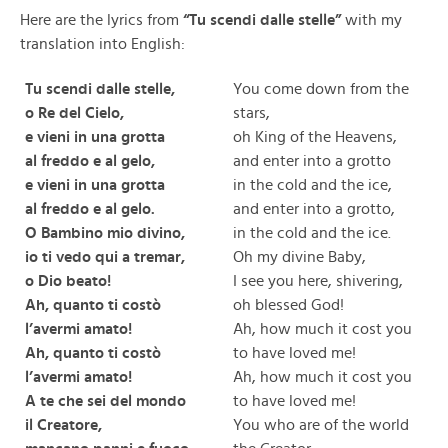
Here are the lyrics from
“Tu scendi dalle stelle”
with my
translation into English:
Tu scendi dalle stelle,
You come down from the
o Re del Cielo,
stars,
e vieni in una grotta
oh King of the Heavens,
al freddo e al gelo,
and enter into a grotto
e vieni in una grotta
in the cold and the ice,
al freddo e al gelo.
and enter into a grotto,
O Bambino mio divino,
in the cold and the ice.
io ti vedo qui a tremar,
Oh my divine Baby,
o Dio beato!
I see you here, shivering,
Ah, quanto ti costò
oh blessed God!
l’avermi amato!
Ah, how much it cost you
Ah, quanto ti costò
to have loved me!
l’avermi amato!
Ah, how much it cost you
A te che sei del mondo
to have loved me!
il Creatore,
You who are of the world