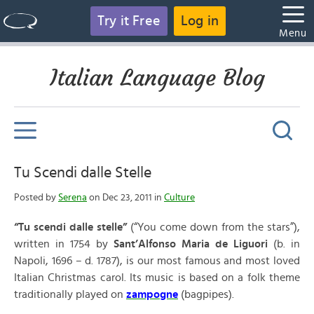
Try it Free
Log in
Menu
Italian Language Blog
Tu Scendi dalle Stelle
Posted by
Serena
on Dec 23, 2011 in
Culture
“Tu scendi dalle stelle”
(“You come down from the stars”),
written in 1754 by
Sant’Alfonso Maria de Liguori
(b. in
Napoli, 1696 – d. 1787), is our most famous and most loved
Italian Christmas carol. Its music is based on a folk theme
traditionally played on
zampogne
(bagpipes).