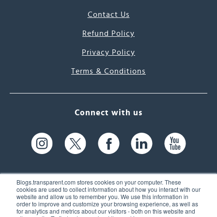
Contact Us
Refund Policy
Privacy Policy
Terms & Conditions
Connect with us
Blogs.transparent.com stores cookies on your computer. These
cookies are used to collect information about how you interact with our
website and allow us to remember you. We use this information in
61 Spit Brook Rd, Suite 104,
order to improve and customize your browsing experience, as well as
for analytics and metrics about our visitors - both on this website and
Nashua, NH 03060 USA