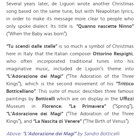
Several years later, de Liguori wrote another Christmas
song based on the same tune, but with Neapolitan lyrics,
in order to make its message more clear to people who
only spoke dialect. Its title is:
“Quanno nascette Ninno”
(“When the Baby was born”).
“Tu scendi dalle stelle”
is so much a symbol of Christmas
here in Italy that the Italian composer
Ottorino Respighi
,
who often incorporated traditional tunes into his
imaginative music, included de Liguori’s theme into
“L’Adorazione dei Magi”
(“The Adoration of the Three
Kings”), which is the second movement of his
“Trittico
Botticelliano”
. This suite of music describes three famous
paintings by
Botticelli
which are on display in the
Uffizzi
Museum in
Florence: “La Primavera”
(“Spring”),
“L’Adorazione dei Magi”
(“The Adoration of the Three
Kings”), and
“La Nascita di Venere”
(“The Birth of Venus”).
Above:
“L’Adorazione dei Magi”
by Sandro Botticelli