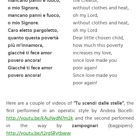
mancano panni e fuoco,
the Creator,
o mio Signore,
without clothes and heat,
mancano panni e fuoco,
oh my Lord,
o mio Signore.
without clothes and heat,
Caro eletto pargoletto,
oh my Lord.
quanto questa povertà
Dear little chosen child,
più m’innamora,
how much this poverty
giacché ti fece amor
increases my love,
povero ancora!
since love made you
Giacché ti fece amor
poor again!
povero ancora!
Since love made you
poor again!
Here are a couple of videos of
“Tu scendi dalle stelle”
, the
first performed in an operatic style by Andrea Bocelli:
http://youtu.be/kAufwdN7m2k
and the second performed
in the way by
zampognari
(bagpipers):
http://youtu.be/t2rg5Rytbww