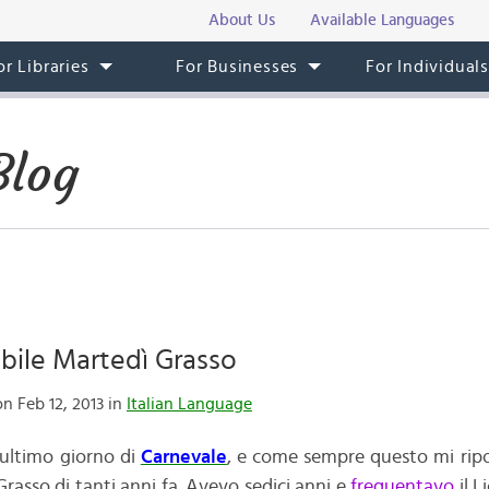
About Us
Available Languages
or Libraries
For Businesses
For Individual
Blog
ile Martedì Grasso
n Feb 12, 2013 in
Italian Language
 ultimo giorno di
Carnevale
, e come sempre questo mi rip
rasso di tanti anni fa. Avevo sedici anni e
frequentavo
il L