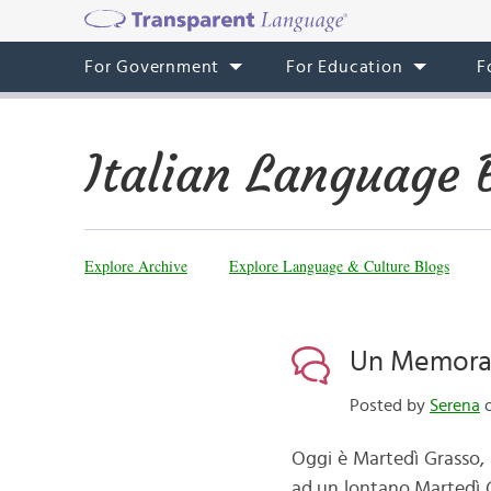
For Government
For Education
F
Italian Language 
Explore Archive
Explore Language & Culture Blogs
Un Memorab
Posted by
Serena
o
Oggi è Martedì Grasso,
ad un lontano Martedì G