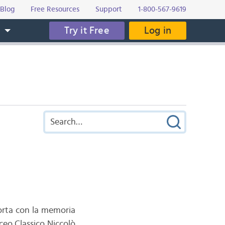
Blog
Free Resources
Support
1-800-567-9619
Try it Free
Log in
s
orta con la memoria
iceo Classico Niccolò