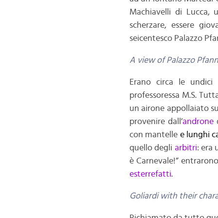
Machiavelli di Lucca,
scherzare, essere giov
seicentesco Palazzo Pfann
A view of Palazzo Pfanner
Erano circa le undici 
professoressa M.S. Tutta
un airone appollaiato s
provenire dall’
androne
d
con mantelle
e
lunghi c
quello degli
arbitri
: era
è Carnevale!” entrarono
esterrefatti
.
Goliardi with their char