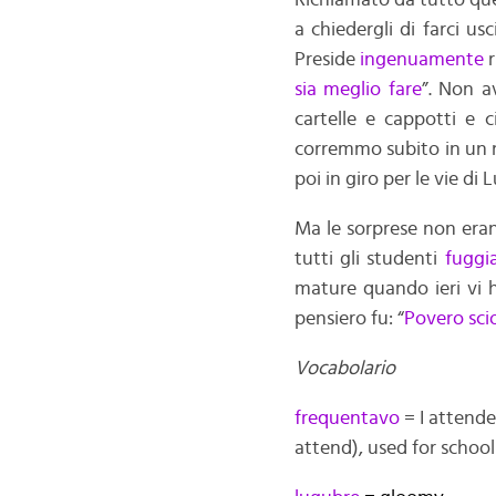
Richiamato da tutto qu
a chiedergli di farci usc
Preside
ingenuamente
r
sia meglio fare
”. Non a
cartelle e cappotti e 
corremmo subito in un n
poi in giro per le vie di 
Ma le sorprese non era
tutti gli studenti
fuggi
mature quando ieri vi ho
pensiero fu: “
Povero sci
Vocabolario
frequentavo
= I attende
attend), used for school