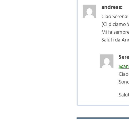
andreas:
Ciao Serena!
(Ci diciamo ‘
Mi fa sempre
Saluti da An
Sere
@an
Ciao
Sono 
Salu