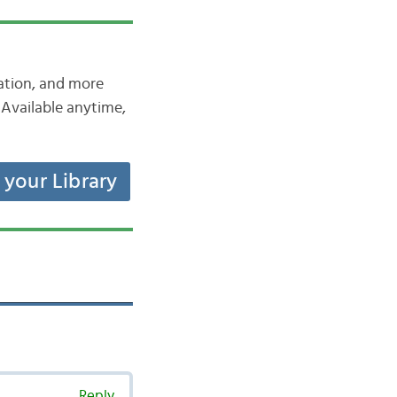
iation, and more
Available anytime,
t your Library
Reply