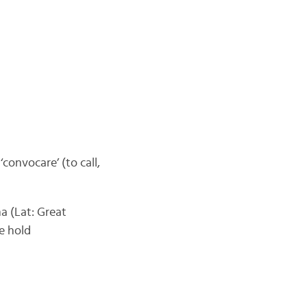
convocare’ (to call,
a (Lat: Great
e hold