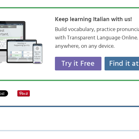
Keep learning Italian with us!
Build vocabulary, practice pronunc
with Transparent Language Online. 
anywhere, on any device.
Try it Free
Find it a