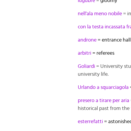
lugubre
= gloomy
nell’ala meno nobile
= in
con la testa incassata
fr
androne
= entrance hall
arbitri
= referees
Goliardi
= University stu
university life.
Urlando
a squarciagola
=
presero a tirare per aria
historical past from the
esterrefatti
= astonishe