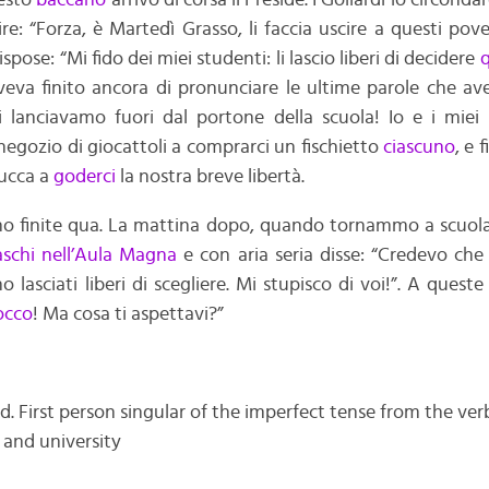
esto
baccano
arrivò di corsa il Preside. I Goliardi lo circon
ire: “Forza, è Martedì Grasso, li faccia uscire a questi pover
ispose: “Mi fido dei miei studenti: li lascio liberi di decidere
q
veva finito ancora di pronunciare le ultime parole che av
ci lanciavamo fuori dal portone della scuola! Io e i miei
egozio di giocattoli a comprarci un fischietto
ciascuno
, e
Lucca a
goderci
la nostra breve libertà.
no finite qua. La mattina dopo, quando tornammo a scuola,
aschi
nell’Aula Magna
e con aria seria disse: “Credevo che
 lasciati liberi di scegliere. Mi stupisco di voi!”. A quest
occo
! Ma cosa ti aspettavi?”
d. First person singular of the imperfect tense from the verb
 and university