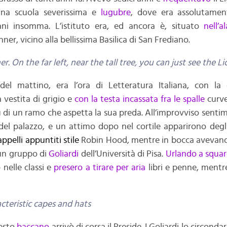
 una scuola severissima e
lugubre
, dove era assolutamen
ani insomma. L’istituto era, ed ancora è, situato
nell’
er, vicino alla bellissima Basilica di San Frediano.
. On the far left, near the tall tree, you can just see the Li
del mattino, era l’ora di Letteratura Italiana, con la 
 vestita di grigio e
con la testa incassata
fra le spalle
curv
u di un ramo che aspetta la sua preda. All’improvviso sent
el palazzo, e un attimo dopo nel cortile apparirono degli s
appelli
appuntiti
stile
Robin Hood, mentre in bocca avevano
 un gruppo di
Goliardi
dell’Università di Pisa.
Urlando
a squar
 nelle classi e
presero a tirare per aria
libri e penne, mentr
acteristic capes and hats