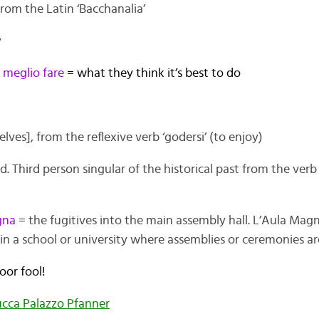
From the Latin ‘Bacchanalia’
y
 meglio fare
= what they think it’s best to do
lves], from the reflexive verb ‘godersi’ (to enjoy)
Third person singular of the historical past from the verb ‘
gna
= the fugitives into the main assembly hall. L’Aula Magn
in a school or university where assemblies or ceremonies ar
or fool!
ucca Palazzo Pfanner