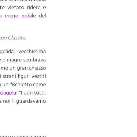
te vietato ridere e
ala meno nobile
del
ceo Classico
gelida, vecchissima
e e magre sembrava
immo un gran chiasso
trani figuri vestiti
 un fischietto come
ciagola
: “Fuori tutti,
e noi li guardavamo