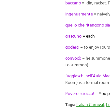
baccano
= din, racket. 
ingenuamente
= naivel
quello che ritengono sia
ciascuno
= each
goderci
= to enjoy [ourse
convocò
= he summoned. 
to summon)
fuggiaschi
nell’Aula Ma
Room) is a formal room 
Povero sciocco!
= You po
Tags:
Italian Carnival
,
L