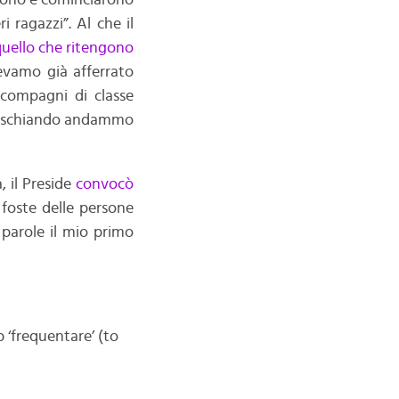
darono e cominciarono
i ragazzi”. Al che il
uello che ritengono
evamo già afferrato
 compagni di classe
 fischiando andammo
 il Preside
convocò
 foste delle persone
e parole il mio primo
 ‘frequentare’ (to