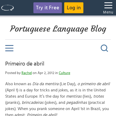
Try it Free
Log in
Menu
Portuguese Language Blog
Primeiro de abril
Posted by
Rachel
on Apr 2, 2012 in
Culture
Also known as
Dia da mentira
(Lie Day),
o primeiro de abril
(April 1) is a day for tricks and jokes, as it is in the United
States and Europe. It’s the day for
mentiras
(lies)
,
trotes
(pranks),
brincadeiras
(jokes), and
pegadinhas
(practical
jokes). When you prank someone on April 1st in Brazil, you
then admit:
Primeiro de abril!