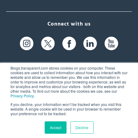
Connect with us
Blogs.transparent.com stores cookies on your computer. These
cookies are used to collect information about how you interact with our
website and allow us to remember you. We use this information in
61 Spit Brook Rd, Suite 104,
order to improve and customize your browsing experience, as well as
for analytics and metrics about our visitors - both on this website and
Nashua, NH 03060 USA
other media. To find out more about the cookies we use, see our
Privacy Policy
.
info@transparent.com
If you decline, your information won’t be tracked when you visit this
website. A single cookie will be used in your browser to remember
(603) 262-6300
your preference not to be tracked.
Accept
Decline
© 2026 Transparent Language, Inc. All Rights Reserved.