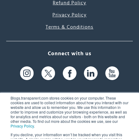
Refund Policy
Privacy Policy
Terms & Conditions
Connect with us
Blogs.transparent.com stores cookies on your computer. These
cookies are used to collect information about how you interact with our
website and allow us to remember you. We use this information in
61 Spit Brook Rd, Suite 104,
order to improve and customize your browsing experience, as well as
for analytics and metrics about our visitors - both on this website and
Nashua, NH 03060 USA
other media. To find out more about the cookies we use, see our
Privacy Policy
.
info@transparent.com
If you decline, your information won’t be tracked when you visit this