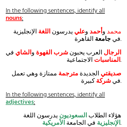
In the following sentences, identify all
nouns
:
محمد
و
أحمد
و
علي
يدرسون
اللغة
الإنجليزية
القاهرة.
في
جامعة
الرجال
العرب يحبون
شرب القهوة
و
الشاي
في
الاجتماعية.
المناسبات
صديقتي
الجديدة
مترجمة
ممتازة وهي تعمل
كبيرة.
في
شركة
In the following sentences, identify all
adjectives
:
هؤلاء الطلاب
السعوديون
يدرسون اللغة
الأمريكية
في الجامعة
الإنجليزية
.