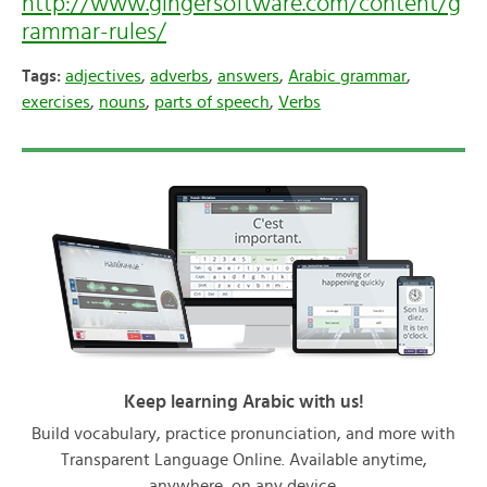
http://www.gingersoftware.com/content/g
rammar-rules/
Tags:
adjectives
,
adverbs
,
answers
,
Arabic grammar
,
exercises
,
nouns
,
parts of speech
,
Verbs
Keep learning Arabic with us!
Build vocabulary, practice pronunciation, and more with
Transparent Language Online. Available anytime,
anywhere, on any device.