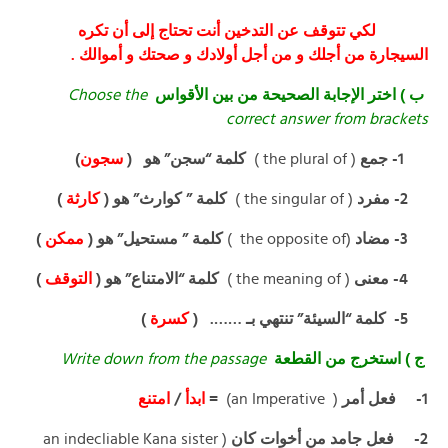
لكي تتوقف عن التدخين أنت تحتاج إلى أن تكره
السيجارة من أجلك و من أجل أولادك و صحتك و أموالك .
Choose the
ب ) اختر الإجابة الصحيحة من بين الأقواس
correct answer from brackets
)
سجون
كلمة “سجن” هو (
( the plural of )
1- جمع
)
كارثة
كلمة ” كوارث” هو (
( the singular of )
2- مفرد
)
ممكن
كلمة ” مستحيل” هو (
(the opposite of )
3- مضاد
)
التوقف
كلمة “الامتناع” هو (
( the meaning of )
4- معنى
)
كسرة
5- كلمة “السيئة” تنتهي بـ ……. (
Write down from the passage
ج ) استخرج من القطعة
امتنع
/
ابدأ
=
( an Imperative)
فعل أمر
1-
( an indecliable Kana sister
فعل جامد من أخوات كان
2-