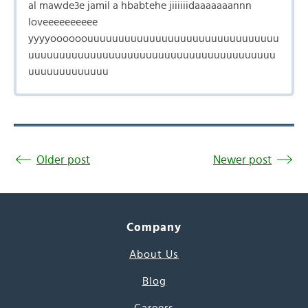
al mawde3e jamil a hbabtehe jiiiiiidaaaaaaannn
loveeeeeeeeee
yyyyoooooouuuuuuuuuuuuuuuuuuuuuuuuuuuuuuu
uuuuuuuuuuuuuuuuuuuuuuuuuuuuuuuuuuuuuuuu
uuuuuuuuuuuuu
Older post
Newer post
Company
About Us
Blog