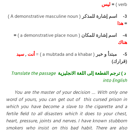
ليس
=
verb )
( A demonstrative masculine noun )
اسم إشارة للمذكر
3-
هذا
=
=
( a demonstrative place noun )
اسم إشارة للمكان
4-
هناك
سيد
,
أنت
( a mubtada and a khabar ) =
مبتدأ و خبر
5-
(قرارك)
Translate the passage
د ) ترجم القطعة إلى اللغة الانجليزية
into English
You are the master of your decisi
on … With only one
word of yours, you can get out of this cursed prison in
which you have become a slave to the cigarette and a
fertile field to all disasters which it does to your chest,
heart, pressure, joints and nerves. I have known stubborn
smokers who insist on this bad habit. There are also