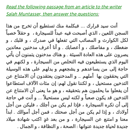
Read the following passage from an article to the writer
Salah Muntasser, then answer the questions
:
أنت سيد قرارك … فبكلمة منك تستطيع أن تخرج من هذا
السجن اللعين ، الذي أصبحت فيه عبداً للسيجارة ، و حقلاً خصباً
لكل الكوارث و المصائب التي تفعلها في صدرك ، و قلبك ، و
ضغطك ، و مفاصلك ، و أعصابك . و أنا أعرف مدخنين معاندين
يصرون على هذه العادة السيئة . و هناك مدخنون يتمنون أن يأتي
اليوم الذي يستطيعون فيه التخلص من السيجارة ، و لكنهم في
حاجة إلى من يساعدهم و يشجعهم و يدلهم على هذه الوسيلة
التي يحققون بها أملهم .. و المدخنون يعتقدون أن الامتناع عن
التدخين مستحيل ، و لكننا نقول لهم: إن مئات الآلاف استطاعوا
أن يفعلوا ما يحلمون هم بتحقيقه ، و هو ما يعنى أن الامتناع عن
التدخين قد يكون صعباً و لكنه ليس مستحيلاً … و أنت في حاجة
إلى أن تكره السيجارة ، فإذا لم يكن من أجلك ، فليكن من أجل
أولادك ، و إذا لم يكن من أجل صحتك ، فمن أجل أموالك . ابدأ
معنا و امتنع عن السيجارة ، و من بعد غدٍ اكتب شهادة ميلاد
جديدة لحياة جديدة عنوانها : الصحة ، و النظافة ، و الجمال .