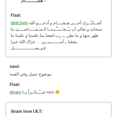
هشـــــــــام –
Fisal:
@Hichem
أشــكـُــرك أخـــى هـشــــام و أدعــــو الله
سبحانه و تعالى أن يـُــجـَـنــِّـبـنــا الـمـَـعــَـــاصــِــىَ ما
ظهر منها و ما بطن ,,, رب انفعنا بما علمتنا و علمنا ما
ينفعنا ,, آمــــــــيـــن …. جزاك الله خيرا
فـيــصــــــــــــــــل
nani:
موضوع جميل وفي القمة
Fisal:
@nani
شــُــكــراً يــا nani
ikram love I.R.T: