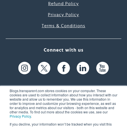
Refund Policy
Privacy Policy
Terms & Conditions
Connect with us
Blogs.transparent.com stores cookies on your computer. These
cookies are used to collect information about how you interact with our
website and allow us to remember you. We use this information in
61 Spit Brook Rd, Suite 104,
order to improve and customize your browsing experience, as well as
for analytics and metrics about our visitors - both on this website and
Nashua, NH 03060 USA
other media. To find out more about the cookies we use, see our
Privacy Policy
.
info@transparent.com
If you decline, your information won’t be tracked when you visit this