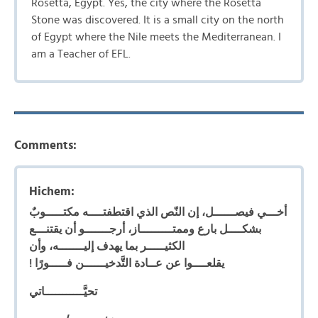
Rosetta, Egypt. Yes, the city where the Rosetta
Stone was discovered. It is a small city on the north
of Egypt where the Nile meets the Mediterranean. I
am a Teacher of EFL.
Comments:
Hichem:
أخـــي فيصــــــل، إن النّص الذي اقتطفتــــه مكتـــــوبٌ
بشكــــل بارع وممتـــــــــاز، أرجـــــــو أن يقتنـــع
الكثيـــــر بما يهدف إليـــــــه، وأن
! يقلعــــوا عن عــادة التَّدخيــــــن فـــــورًا
تحيَّـــــــــــاتي