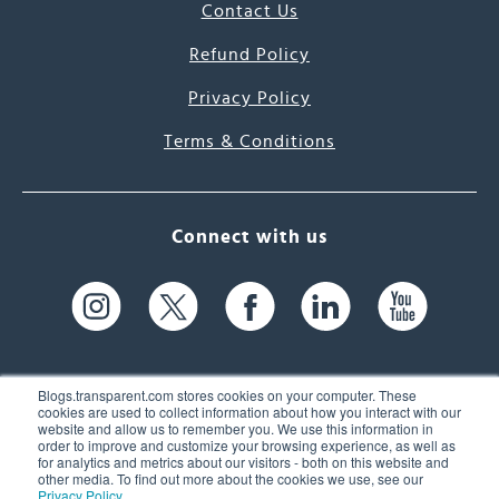
Contact Us
Refund Policy
Privacy Policy
Terms & Conditions
Connect with us
Blogs.transparent.com stores cookies on your computer. These
cookies are used to collect information about how you interact with our
website and allow us to remember you. We use this information in
61 Spit Brook Rd, Suite 104,
order to improve and customize your browsing experience, as well as
for analytics and metrics about our visitors - both on this website and
Nashua, NH 03060 USA
other media. To find out more about the cookies we use, see our
Privacy Policy
.