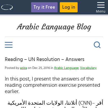
Try it Free
Log in
Menu
Arabic Language Blog
Reading – UN Resolution – Answers
Posted by
aziza
on Dec 25, 2016 in
Arabic Language
,
Vocabulary
In this post, I present the answers of the
reading comprehension exercise presented
earlier.
أتلانتا، الولايات المتحدة الأمريكية (CNN)– أقر