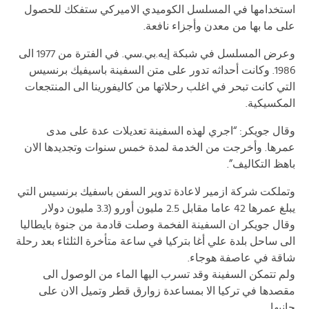
استخدامها في المسلسل الكوميدي الاميركي ستفكك للحصول
على ما بها من معدن وأجزاء نافعة.
وعرض المسلسل في شبكة إيه.بي.سي. في الفترة من 1977 الى
1986. وكانت أحداثه تدور على متن السفينة باسيفيك برنسيس
التي كانت تبحر في اغلب رحلاتها من كاليفورينا الى المنتجعات
المكسيكية.
وقال جويكر: “اجري لهذه السفينة تعديلات عدة على مدى
عمرها. وأخرجت من الخدمة لمدة خمس سنوات وتجديدها الان
باهظ التكاليف”.
وتملكت شركة ازمير لاعادة تدوير السفن باسفيك برنسيس التي
يبلغ عمرها 42 عاما مقابل 2.5 مليون أورو (3.3 مليون دولار
وقال جويكر ان السفينة الفخمة وصلت قادمة من جنوة بايطاليا
الى ساحل بلدة علي أغا بتركيا في ساعة متأخرة الثلثاء بعد رحلة
شاقة في عاصفة هوجاء.
ولم تتمكن السفينة وقد تسرب اليها الماء من الوصول الى
مقصدها في تركيا الا بمساعدة زوارق قطر وتميل الان على
جانبها.