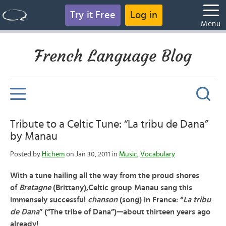
Try it Free
Log in
Menu
French Language Blog
Tribute to a Celtic Tune: “La tribu de Dana”
by Manau
Posted by
Hichem
on Jan 30, 2011 in
Music
,
Vocabulary
With a tune hailing all the way from the proud shores
of
Bretagne
(Brittany),Celtic group Manau sang this
immensely successful
chanson
(song) in France: “
La tribu
de Dana
” (“The tribe of Dana”)—about thirteen years ago
already!