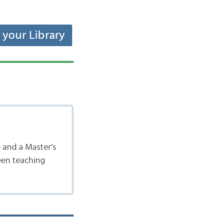
t your Library
e and a Master’s
been teaching