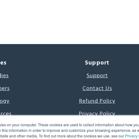
ces
Support
dies
Support
pers
Contact Us
ogy
Refund Policy
urces
Privacy Policy
ies on your computer. These cookies are used to collect information about how you
s Project
Terms & Conditions
this information in order to improve and customize your browsing experience, as we
website and other media. To find out more about the cookies we use, see our
Privacy 