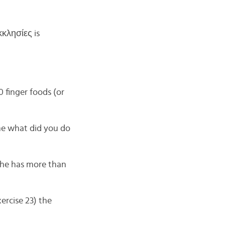
κκλησίες is
0 finger foods (or
e what did you do
 She has more than
ercise 23) the