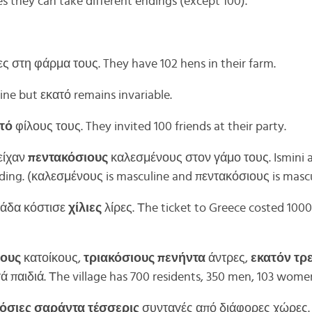
s they can take different endings (except 100).
ς στη φάρμα τους. They have 102 hens in their farm.
ine but εκατό remains invariable.
τό
φίλους τους. They invited 100 friends at their party.
είχαν
πεντακόσιους
καλεσμένους στον γάμο τους. Ismini
ding. (καλεσμένους is masculine and πεντακόσιους is mascu
λλάδα κόστισε
χίλιες
λίρες. Τhe ticket to Greece costed 1000
ιους
κατοίκους,
τριακόσιους πενήντα
άντρες,
εκατόν τρε
ά παιδιά. Τhe village has 700 residents, 350 men, 103 wome
όσιες
σαράντα τέσσερις
συνταγές από διάφορες χώρες. 