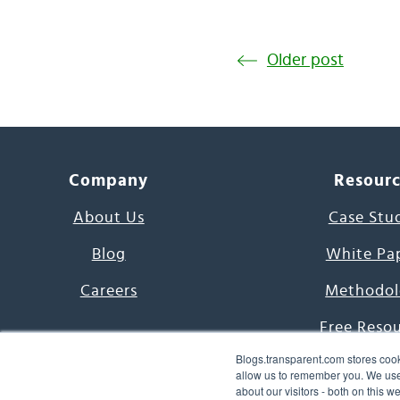
Older post
Company
Resour
About Us
Case Stu
Blog
White Pa
Careers
Methodol
Free Reso
Blogs.transparent.com stores cook
7000 Language
allow us to remember you. We use 
about our visitors - both on this 