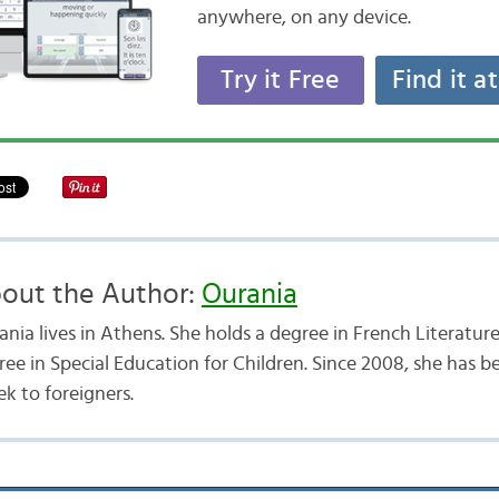
anywhere, on any device.
Try it Free
Find it a
out the Author:
Ourania
nia lives in Athens. She holds a degree in French Literatur
ree in Special Education for Children. Since 2008, she has 
k to foreigners.