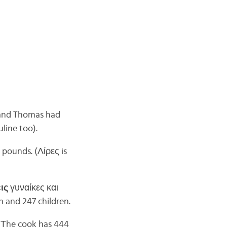
 and Thomas had
line too).
 pounds. (Λίρες is
ις
γυναίκες και
n and 247 children.
Τhe cook has 444