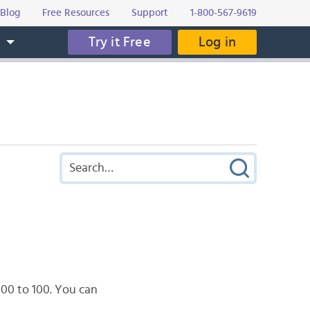
Blog
Free Resources
Support
1-800-567-9619
Try it Free
Log in
s
100 to 100. You can