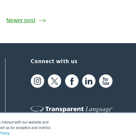
Newer post
Connect with us
 interact with our website and
61 Spit Brook Rd, Suite 104,
ll as for analytics and metrics
Policy
.
Nashua, NH 03060 USA