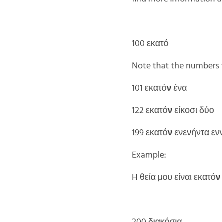
100 εκατό
Note that the numbers f
101 εκατό
ν
ένα
122 εκατό
ν
είκοσι δύο
199 εκατό
ν
ενενήντα εν
Example:
H θεία μου είναι εκατό
ν