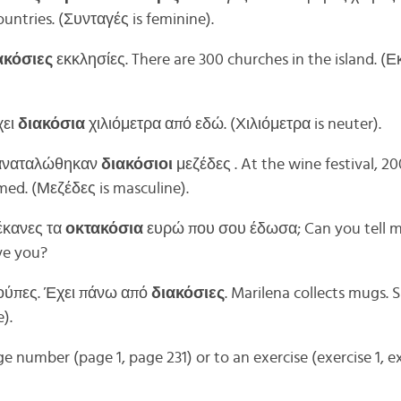
ountries. (Συνταγές is feminine).
ακόσιες
εκκλησίες. There are 300 churches in the island. (Ε
χει
διακόσια
χιλιόμετρα από εδώ. (Χιλιόμετρα is neuter).
καναταλώθηκαν
διακόσιοι
μεζέδες . At the wine festival, 20
ed. (Μεζέδες is masculine).
 έκανες τα
οκτακόσια
ευρώ που σου έδωσα; Can you tell m
ve you?
ούπες. Έχει πάνω από
διακόσιες
. Marilena collects mugs.
).
 number (page 1, page 231) or to an exercise (exercise 1, ex