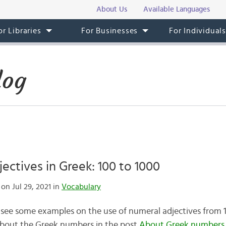
About Us
Available Languages
or Libraries
For Businesses
For Individual
log
ectives in Greek: 100 to 1000
on Jul 29, 2021 in
Vocabulary
 see some examples on the use of numeral adjectives from 
about the Greek numbers in the post
About Greek numbers
.