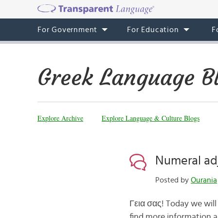
For Government
For Education
F
Greek Language B
Explore Archive
Explore Language & Culture Blogs
Numeral adj
Posted by
Ourania
Γεια σας! Today we will
find more information 