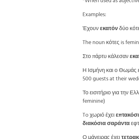
*When used as adjective
Examples:
Έχουν
εκατόν
δύο κότε
The noun κότες is femin
Στο πάρτυ κάλεσαν
εκα
Η Ισμήνη και ο Θωμάς 
500 guests at their wed
Το εισιτήριο για την Ε
feminine)
To χωριό έχει
επτακόσ
διακόσια σαράντα
εφτ
Ο μάγειρας έχει
τετρακ