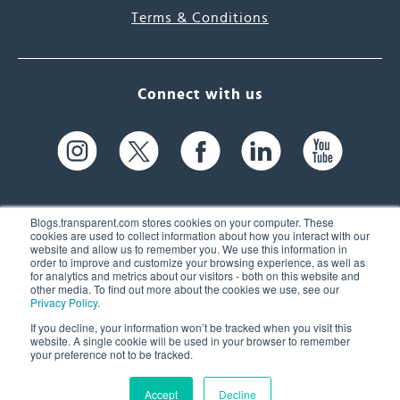
Terms & Conditions
Connect with us
Blogs.transparent.com stores cookies on your computer. These
cookies are used to collect information about how you interact with our
website and allow us to remember you. We use this information in
61 Spit Brook Rd, Suite 104,
order to improve and customize your browsing experience, as well as
for analytics and metrics about our visitors - both on this website and
Nashua, NH 03060 USA
other media. To find out more about the cookies we use, see our
Privacy Policy
.
info@transparent.com
If you decline, your information won’t be tracked when you visit this
website. A single cookie will be used in your browser to remember
(603) 262-6300
your preference not to be tracked.
Accept
Decline
© 2026 Transparent Language, Inc. All Rights Reserved.