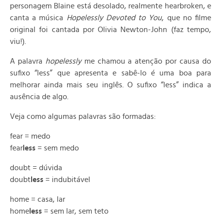
personagem Blaine está desolado, realmente hearbroken, e
canta a música
Hopelessly Devoted to You
, que no filme
original foi cantada por Olivia Newton-John (faz tempo,
viu!).
A palavra
hopelessly
me chamou a atenção por causa do
sufixo “less” que apresenta e sabê-lo é uma boa para
melhorar ainda mais seu inglês. O sufixo “less” indica a
ausência de algo.
Veja como algumas palavras são formadas:
fear = medo
fear
less
= sem medo
doubt = dúvida
doubt
less
= indubitável
home = casa, lar
home
less
= sem lar, sem teto