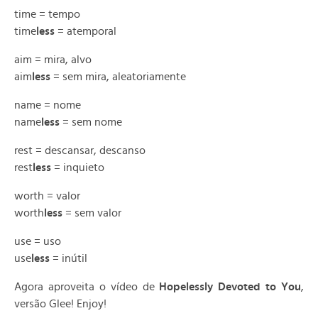
time = tempo
time
less
= atemporal
aim = mira, alvo
aim
less
= sem mira, aleatoriamente
name = nome
name
less
= sem nome
rest = descansar, descanso
rest
less
= inquieto
worth = valor
worth
less
= sem valor
use = uso
use
less
= inútil
Agora aproveita o vídeo de
Hopelessly Devoted to You
,
versão Glee! Enjoy!