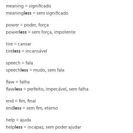
meaning = significado
meaning
less
= sem significado
power = poder, força
power
less
= sem força, impotente
tire = cansar
tire
less
= incansável
speech = fala
speech
less
= mudo, sem fala
flaw = falha
flaw
less
= perfeito, impecável, sem falha
end = fim, final
end
less
= sem fim, eterno
help = ajuda
help
less
= incapaz, sem poder ajudar