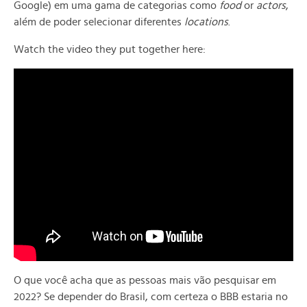
Google) em uma gama de categorias como
food
or
actors
,
além de poder selecionar diferentes
locations
.
Watch the video they put together here:
O que você acha que as pessoas mais vão pesquisar em
2022? Se depender do Brasil, com certeza o BBB estaria no