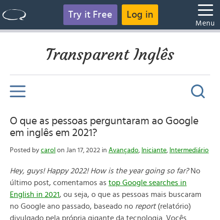
Try it Free
Log in
Menu
Transparent Inglês
O que as pessoas perguntaram ao Google
em inglês em 2021?
Posted by
carol
on Jan 17, 2022 in
Avançado
,
Iniciante
,
Intermediário
Hey, guys! Happy 2022! How is the year going so far?
No
último post, comentamos as
top Google searches in
English in 2021
, ou seja, o que as pessoas mais buscaram
no Google ano passado, baseado no
report
(relatório)
divulgado pela própria gigante da tecnologia. Vocês