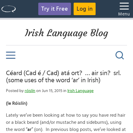
Try it Free
Log in
Menu
Irish Language Blog
Céard (Cad é / Cad) atá ort? … air sin? srl.
(some uses of the word ‘ar’ in Irish)
Posted by
róislín
on Jun 15, 2015 in
Irish Language
(le Róislín)
Lately we’ve been looking at how to say you have red hair
or a black beard (and/or mustache and sideburns), using
the word “
ar
” (on). In previous blog posts, we’ve looked at