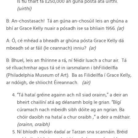
Is fiú thart fá £250,000 an gúna pósta atá uirthi.
(uirthi)
B: An-chostasach! Tá an gúna an-chosúil leis an ghúna a
bhí ar Grace Kelly nuair a pósadh ise sa bhliain 1956.
(ar)
A: Ó, cé mhéad a bheadh ar ghúna pósta Grace Kelly dá
mbeadh sé ar fáil (le ceannach) inniu?
(ar)
B: Bhuel, leis an fhírinne a rá, ní féidir luach a chur air. Tá
sé ríluachmhar agus tá sé in iarsmalann i bhFilideilfia
(Philadelphia Museum of Art). Ba as Filideilfia í Grace Kelly,
ar ndóigh, de shliocht Éireannach.
(air)
“Tá hataí gréine againn ach níl siad orainn,” a deir an
bheirt chailíní atá ag déanamh bolg le grian. “Bígí
cúramach nach mbeidh sibh dóite ag an ngrian. Ba
chóir daoibh na hataí a chur oraibh ,” a deir a máthair.
(orainn, oraibh)
Ní bhíodh mórán éadaí ar Tarzan sna scannáin. Bréid