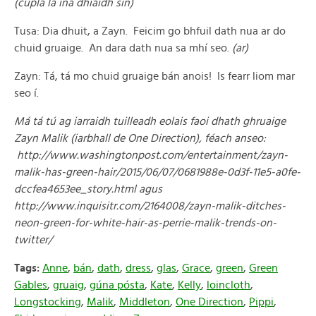
(cúpla lá ina dhiaidh sin)
Tusa: Dia dhuit, a Zayn. Feicim go bhfuil dath nua ar do
chuid gruaige. An dara dath nua sa mhí seo.
(ar)
Zayn: Tá, tá mo chuid gruaige bán anois! Is fearr liom mar
seo í.
Má tá tú ag iarraidh tuilleadh eolais faoi dhath ghruaige
Zayn Malik (iarbhall de One Direction), féach anseo:
http://www.washingtonpost.com/entertainment/zayn-
malik-has-green-hair/2015/06/07/0681988e-0d3f-11e5-a0fe-
dccfea4653ee_story.html agus
http://www.inquisitr.com/2164008/zayn-malik-ditches-
neon-green-for-white-hair-as-perrie-malik-trends-on-
twitter/
Tags:
Anne
,
bán
,
dath
,
dress
,
glas
,
Grace
,
green
,
Green
Gables
,
gruaig
,
gúna pósta
,
Kate
,
Kelly
,
loincloth
,
Longstocking
,
Malik
,
Middleton
,
One Direction
,
Pippi
,