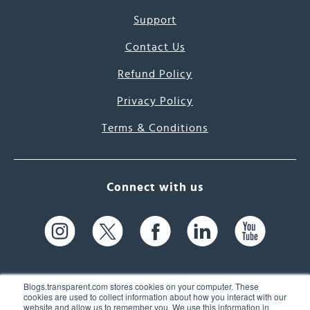
Support
Contact Us
Refund Policy
Privacy Policy
Terms & Conditions
Connect with us
Blogs.transparent.com stores cookies on your computer. These
cookies are used to collect information about how you interact with our
website and allow us to remember you. We use this information in
61 Spit Brook Rd, Suite 104,