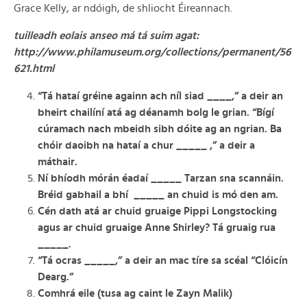
Grace Kelly, ar ndóigh, de shliocht Éireannach.
tuilleadh eolais anseo má tá suim agat:
http://www.philamuseum.org/collections/permanent/56
621.html
“Tá hataí gréine againn ach níl siad ____,” a deir an
bheirt chailíní atá ag déanamh bolg le grian. “Bígí
cúramach nach mbeidh sibh dóite ag an ngrian. Ba
chóir daoibh na hataí a chur _____ ,” a deir a
máthair.
Ní bhíodh mórán éadaí _____ Tarzan sna scannáin.
Bréid gabhail a bhí _____ an chuid is mó den am.
Cén dath atá ar chuid gruaige Pippi Longstocking
agus ar chuid gruaige Anne Shirley? Tá gruaig rua
_____.
“Tá ocras _____,” a deir an mac tíre sa scéal “Clóicín
Dearg.”
Comhrá eile (tusa ag caint le Zayn Malik)