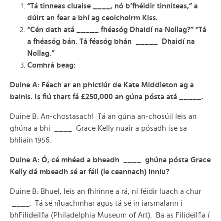
“Tá tinneas cluaise ____, nó b’fhéidir tinniteas,” a
dúirt an fear a bhí ag ceolchoirm Kiss.
“Cén dath atá _____ fhéasóg Dhaidí na Nollag?” “Tá
a fhéasóg bán. Tá féasóg bhán _____ Dhaidí na
Nollag.”
Comhrá beag:
Duine
A: Féach ar an phictiúr de Kate Middleton ag a
bainis. Is fiú thart fá £250,000 an gúna pósta atá _____.
Duine B: An-chostasach! Tá an gúna an-chosúil leis an
ghúna a bhí ____ Grace Kelly nuair a pósadh ise sa
bhliain 1956.
Duine A: Ó, cé mhéad a bheadh ____ ghúna pósta Grace
Kelly dá mbeadh sé ar fáil (le ceannach) inniu?
Duine B: Bhuel, leis an fhírinne a rá, ní féidir luach a chur
____. Tá sé ríluachmhar agus tá sé in iarsmalann i
bhFilideilfia (Philadelphia Museum of Art). Ba as Filideilfia í