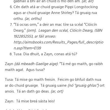
gabhail a bhí air an chuid is mó den am.
(ar, air)
Cén dath atá ar chuid gruaige Pippi Longstocking
agus ar chuid gruaige Anne Shirley? Tá gruaig rua
orthu.
(ar, orthu)
“Tá ocras orm,” a deir an mac tíre sa scéal “Clóicín
Dearg.”
(orm). Leagan den scéal, Clóicín Dearg, ISBN
1922852553,
ar fáil anseo:
http://aimsbooks.com/Results_Pages/full_descriptio
n.asp?Item=E139
Tusa: Dia dhuit, a Zayn, conas atá tú?
Zayn
(dá mbeadh Gaeilge aige)
: “Tá mé go maith, go raibh
maith agat. Agus tusa?
Tusa: Tá mise go maith freisin. Feicim go bhfuil dath nua
ar do chuid gruaige. Tá gruaig uaine
(nó “gruaig ghlas”)
ort
anois. Tá an dath go deas.
(ar, ort)
Zayn: Tá mise breá sásta leis!