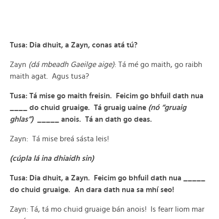
Tusa: Dia dhuit, a Zayn, conas atá tú?
Zayn
(dá mbeadh Gaeilge aige)
: Tá mé go maith, go raibh
maith agat. Agus tusa?
Tusa: Tá mise go maith freisin. Feicim go bhfuil dath nua
____ do chuid gruaige. Tá gruaig uaine
(nó “gruaig
ghlas”)
_____ anois. Tá an dath go deas.
Zayn: Tá mise breá sásta leis!
(cúpla lá ina dhiaidh sin)
Tusa: Dia dhuit, a Zayn. Feicim go bhfuil dath nua _____
do chuid gruaige. An dara dath nua sa mhí seo!
Zayn: Tá, tá mo chuid gruaige bán anois! Is fearr liom mar