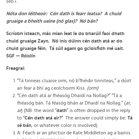
seo í.
Nóta don léitheoir: Cén dath is fearr leatsa? A chuid
gruaige a bheith uaine (nó glas)? Nó bán?
Scríobh isteach, más mian leat le do bharúil faoi dhath
chuid gruaige Zayn. Nó inis dúinn cén dath atá ar do
chuid gruaige féin. Tá súil agam go gcloisfidh mé uait.
SGF — Róislín
Freagraí:
“Tá tinneas cluaise orm, nó b’fhéidir tinniteas,” a dúirt
an fear a bhí ag ceolchoirm Kiss.
(orm)
“Cén dath atá ar fhéasóg Dhaidí na Nollag?” “Tá a
fhéasóg bán. Tá féasóg bhán ar Dhaidí na Nollag.” (
ar,
ar
) (NB: the word “
dath
” is often dropped in the reply
to “
Cén dath atá air?
” The answer could simply be:
Tá
sé bán
, or whatever color is involved).
A: Féach ar an phictiúr de Kate Middleton ag a bainis.