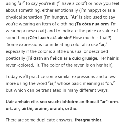
using “
ar
” to say you’re ill (“I have a cold”) or how you feel
about something, either emotionally (I’m happy) or as a
physical sensation (I’m hungry). “
Ar
” is also used to say
you’re wearing an item of clothing (
Tá cóta nua orm
, I’m
wearing a new coat) and to indicate the price or value of
something (
Cén luach atá air sin?
How much is that?).
Some expressions for indicating color also use “
ar
,”
especially if the color is a little unusual or described
poetically (
Tá dath an fhéich ar a cuid gruaige
, Her hair is
raven-colored, lit. The color of the raven is on her hair).
Today we’ll practice some similar expressions and a few
more using the word “
ar
,” whose basic meaning is “on,”
but which can be translated in many different ways.
Uair amháin eile, seo seacht bhfoirm an fhocail “ar”: orm,
ort, air, uirthi, orainn, oraibh, orthu.
There are some duplicate answers;
freagraí thíos
.