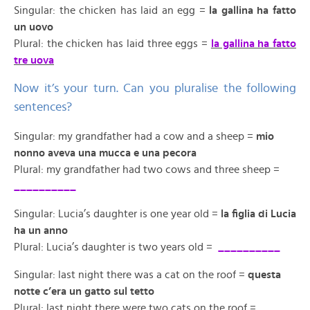
Singular: the chicken has laid an egg =
la gallina ha fatto
un uovo
Plural: the chicken has laid three eggs =
la gallina ha fatto
tre uova
Now it’s your turn. Can you pluralise the following
sentences?
Singular: my grandfather had a cow and a sheep =
mio
nonno aveva una mucca e una pecora
Plural: my grandfather had two cows and three sheep =
__________
Singular: Lucia’s daughter is one year old =
la figlia di Lucia
ha un anno
Plural: Lucia’s daughter is two years old =
__________
Singular: last night there was a cat on the roof =
questa
notte c’era un gatto sul tetto
Plural: last night there were two cats on the roof =