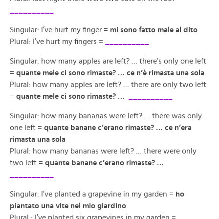
__________
Singular: I’ve hurt my finger =
mi sono fatto male al dito
Plural: I’ve hurt my fingers =
__________
Singular: how many apples are left? … there’s only one left
=
quante mele ci sono rimaste? …
ce n’è rimasta una sola
Plural: how many apples are left? … there are only two left
=
quante mele ci sono rimaste? …
__________
Singular: how many bananas were left? … there was only
one left =
quante banane c’erano rimaste? … ce n’era
rimasta una sola
Plural: how many bananas were left? … there were only
two left =
quante banane c’erano rimaste? …
__________
Singular: I’ve planted a grapevine in my garden =
ho
piantato una vite nel mio giardino
Plural : I’ve planted six grapevines in my garden =