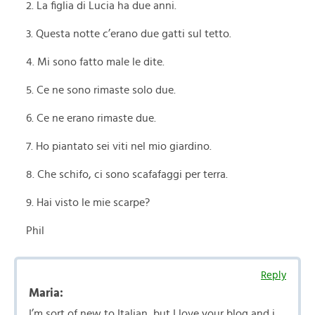
2. La figlia di Lucia ha due anni.
3. Questa notte c’erano due gatti sul tetto.
4. Mi sono fatto male le dite.
5. Ce ne sono rimaste solo due.
6. Ce ne erano rimaste due.
7. Ho piantato sei viti nel mio giardino.
8. Che schifo, ci sono scafafaggi per terra.
9. Hai visto le mie scarpe?
Phil
Reply
Maria:
I’m sort of new to Italian, but I love your blog and i