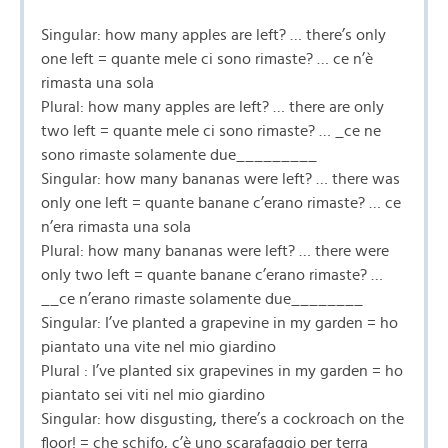
Singular: how many apples are left? … there’s only
one left = quante mele ci sono rimaste? … ce n’è
rimasta una sola
Plural: how many apples are left? … there are only
two left = quante mele ci sono rimaste? … _ce ne
sono rimaste solamente due_________
Singular: how many bananas were left? … there was
only one left = quante banane c’erano rimaste? … ce
n’era rimasta una sola
Plural: how many bananas were left? … there were
only two left = quante banane c’erano rimaste? …
__ce n’erano rimaste solamente due________
Singular: I’ve planted a grapevine in my garden = ho
piantato una vite nel mio giardino
Plural : I’ve planted six grapevines in my garden = ho
piantato sei viti nel mio giardino
Singular: how disgusting, there’s a cockroach on the
floor! = che schifo, c’è uno scarafaggio per terra