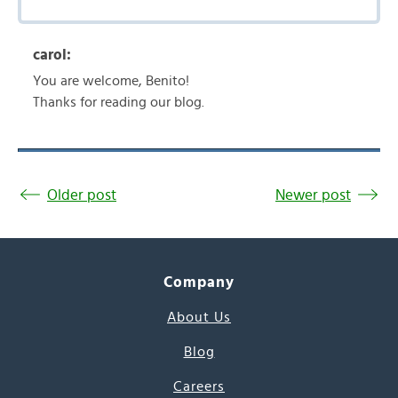
carol:
You are welcome, Benito!
Thanks for reading our blog.
Older post
Newer post
Company
About Us
Blog
Careers