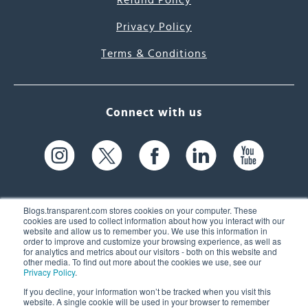
Privacy Policy
Terms & Conditions
Connect with us
Blogs.transparent.com stores cookies on your computer. These
cookies are used to collect information about how you interact with our
website and allow us to remember you. We use this information in
61 Spit Brook Rd, Suite 104,
order to improve and customize your browsing experience, as well as
for analytics and metrics about our visitors - both on this website and
Nashua, NH 03060 USA
other media. To find out more about the cookies we use, see our
Privacy Policy
.
info@transparent.com
If you decline, your information won’t be tracked when you visit this
website. A single cookie will be used in your browser to remember
(603) 262-6300