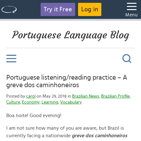
Try it Free
Log in
Menu
Portuguese Language Blog
Portuguese listening/reading practice – A
greve dos caminhoneiros
Posted by
carol
on May 29, 2018 in
Brazilian News
,
Brazilian Profile
,
Culture
,
Economy
,
Learning
,
Vocabulary
Boa noite! Good evening!
I am not sure how many of you are aware, but Brazil is
currently facing a nationwide
greve dos caminhoneiros