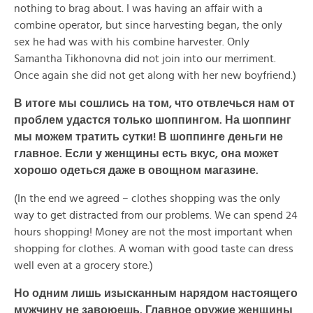
nothing to brag about. I was having an affair with a
combine operator, but since harvesting began, the only
sex he had was with his combine harvester. Only
Samantha Tikhonovna did not join into our merriment.
Once again she did not get along with her new boyfriend.)
В итоге мы сошлись на том, что отвлечься нам от
проблем удастся только шоппингом. На
шоппинг
мы
можем
тратить
сутки!
В
шоппинге
деньги
не
главное.
Если у женщины есть вкус, она может
хорошо одеться даже в овощном магазине.
(In the end we agreed – clothes shopping was the only
way to get distracted from our problems. We can spend 24
hours shopping! Money are not the most important when
shopping for clothes. A woman with good taste can dress
well even at a grocery store.)
Но одним лишь изысканным нарядом настоящего
мужчину не завоюешь. Главное оружие женщины