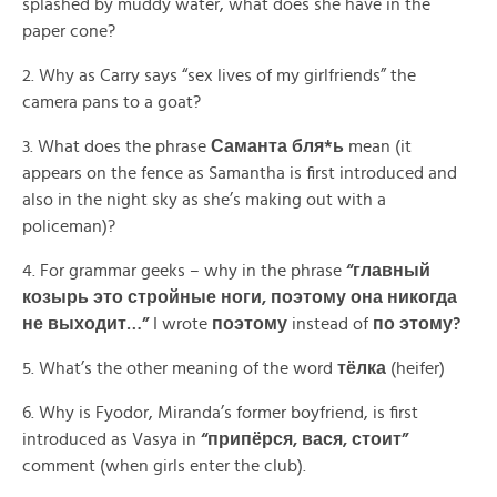
splashed by muddy water, what does she have in the
paper cone?
2. Why as Carry says “sex lives of my girlfriends” the
camera pans to a goat?
3. What does the phrase
Саманта
бля*
ь
mean (it
appears on the fence as Samantha is first introduced and
also in the night sky as she’s making out with a
policeman)?
4. For grammar geeks – why in the phrase
“главный
козырь это стройные ноги, поэтому она никогда
не выходит…”
I wrote
поэтому
instead of
по этому?
5. What’s the other meaning of the word
тёлка
(heifer)
6. Why is Fyodor, Miranda’s former boyfriend, is first
introduced as Vasya in
“
припёрся,
вася,
стоит”
comment (when girls enter the club).