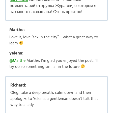
комментарий от кружка Журавли, о котором я
так много наслышана! Очень приятно!
Marthe:
Love it, love “sex in the city” – what a great way to
learn
yelena:
@Marthe
Marthe, I’m glad you enjoyed the post. I’ll
try do so something similar in the future
Richard:
Oleg, take a deep breath, calm down and then
apologize to Yelena, a gentleman doesn’t talk that
way to a lady.