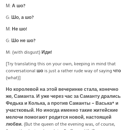
М:
А шо?
G:
Шо, а шо?
М:
Не шо!
G:
Шо
не
шо?
M: (with disgust)
Иди!
[Try translating this on your own, keeping in mind that
conversational
шо
is just a rather rude way of saying
что
(what)]
Но королевой на этой вечеринке стала, конечно
же, Саманта. И уже через час за Саманту дрались
Федька и Колька, а против Саманты – Васька* и
участковый. Но иногда именно такие житейские
мелочи помогают родится новой, настоящей
любви.
(But the queen of the evening was, of course,