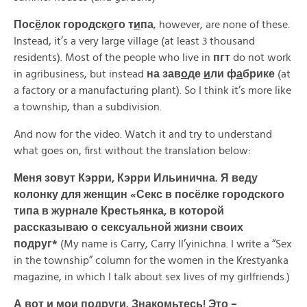
Пос
ё
лок
городск
о
го
т
и
па
, however, are none of these.
Instead, it’s a very large village (at least 3 thousand
residents). Most of the people who live in
пгт
do not work
in agribusiness, but instead
на
зав
о
де
и
ли
ф
а
брике
(at
a factory or a manufacturing plant). So I think it’s more like
a township, than a subdivision.
And now for the video. Watch it and try to understand
what goes on, first without the translation below:
Меня зовут Кэрри, Кэрри Ильинична. Я веду
колонку для женщин «Секс в посёлке городского
типа в журнале Крестьянка, в которой
рассказываю о сексуальной жизни своих
подруг*
(My name is Carry, Carry Il’yinichna. I write a “Sex
in the township” column for the women in the Krestyanka
magazine, in which I talk about sex lives of my girlfriends.)
А вот и мои подруги. Знакомьтесь!
Это –