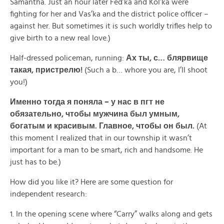
Samantha. Just an hour later Fed’ka and Kol’ka were
fighting for her and Vas’ka and the district police officer –
against her. But sometimes it is such worldly trifles help to
give birth to a new real love.)
Half-dressed policeman, running:
Ах
ты,
с…
блярвище
такая,
пристрелю!
(Such a b… whore you are, I’ll shoot
you!)
Именно тогда я поняла – у нас в пгт не
обязательно, чтобы мужчина был умным,
богатым и красивым. Главное,
чтобы
он
был.
(At
this moment I realized that in our township it wasn’t
important for a man to be smart, rich and handsome. He
just has to be.)
How did you like it? Here are some question for
independent research:
1. In the opening scene where “Carry” walks along and gets