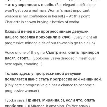
– это уверенность в себе.
(But elegant outfit alone
won’t get you a real man. Woman’s most important
weapon is her confidence in herself.) – At this point
Charlotte is shown buying 3 bottles of vodka.
Каждый вечер все прогрессивные девушки
нашего посёлка приходили в клуб.
(Every night all
progressive-minded girls of our township go to a club)
Voice of one of the girls:
Смотри-
ка,
опять
припёрся
вася*,
стоит…
(Look-see, vasya dragged himself over
here again, standing…)
Только здесь у прогрессивной девушки
появляется шанс стать прогрессивной женщиной.
(Only here a progressive girl has a chance to become a
progressive woman.)
Fyodor says:
Привет, Миранда. Я, если что, опять
свободен.
(Hi Miranda. If anything, I’m free again.)