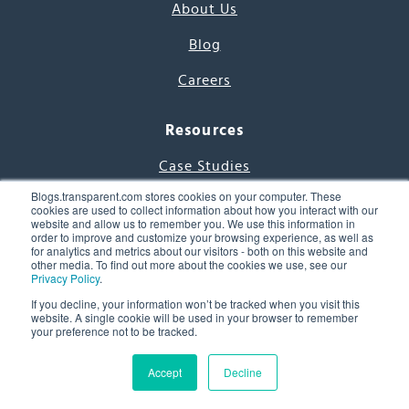
About Us
Blog
Careers
Resources
Case Studies
Blogs.transparent.com stores cookies on your computer. These
White Papers
cookies are used to collect information about how you interact with our
website and allow us to remember you. We use this information in
order to improve and customize your browsing experience, as well as
Methodology
for analytics and metrics about our visitors - both on this website and
other media. To find out more about the cookies we use, see our
Free Resources
Privacy Policy
.
If you decline, your information won’t be tracked when you visit this
7000 Languages Project
website. A single cookie will be used in your browser to remember
your preference not to be tracked.
Word of the Day
Accept
Decline
Support