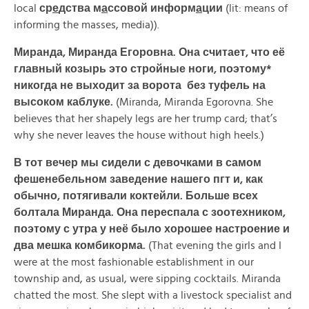
local
ср
е
дства
м
а
ссовой
информ
а
ции
(lit: means of
informing the masses, media)).
Миранда,
Миранда
Егоровна.
Она считает, что её
главный козырь это стройные ноги, поэтому*
никогда не выходит за ворота без туфель на
высоком каблуке.
(Miranda, Miranda Egorovna. She
believes that her shapely legs are her trump card; that’s
why she never leaves the house without high heels.)
В тот вечер мы сидели с девочками в самом
фешенебельном заведение нашего пгт и, как
обычно, потягивали коктейли. Больше всех
болтала Миранда. Она переспала с зоотехником,
поэтому с утра у неё было хорошее настроение и
два мешка комбикорма.
(That evening the girls and I
were at the most fashionable establishment in our
township and, as usual, were sipping cocktails. Miranda
chatted the most. She slept with a livestock specialist and