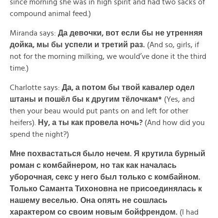
since morning she was in high spirit and had two sacks of
compound animal feed.)
Miranda says:
Да девочки, вот если бы не утренняя
дойка, мы бы успели и третий раз.
(And so, girls, if
not for the morning milking, we would’ve done it the third
time.)
Charlotte says:
Да,
а
потом
бы
твой
кавалер
одел
штаны
и
пошёл
бы
к
другим
тёлочкам*
(Yes, and
then your beau would put pants on and left for other
heifers).
Ну, а ты как провела ночь?
(And how did you
spend the night?)
Мне похвастаться было нечем. Я крутила бурный
роман с комбайнером, но так как началась
уборочная, секс у него был только с комбайном.
Только Саманта Тихоновна не присоединялась к
нашему веселью. Она опять не сошлась
характером со своим новым бойфрендом.
(I had