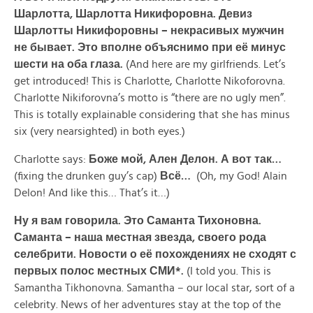
Шарлотта,
Шарлотта
Никифоровна.
Девиз
Шарлотты
Никифоровны –
некрасивых
мужчин
не
бывает.
Это вполне объяснимо при её минус
шести на оба глаза.
(And here are my girlfriends. Let’s
get introduced! This is Charlotte, Charlotte Nikoforovna.
Charlotte Nikiforovna’s motto is “there are no ugly men”.
This is totally explainable considering that she has minus
six (very nearsighted) in both eyes.)
Charlotte says:
Боже мой, Ален Делон. А
вот
так…
(fixing the drunken guy’s cap)
Всё…
(Oh, my God! Alain
Delon! And like this… That’s it…)
Ну
я
вам
говорила.
Это
Саманта
Тихоновна.
Саманта –
наша
местная
звезда,
своего
рода
селебрити.
Новости о её похождениях не сходят с
первых полос местных СМИ*.
(I told you. This is
Samantha Tikhonovna. Samantha – our local star, sort of a
celebrity. News of her adventures stay at the top of the