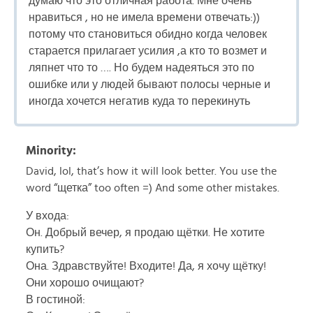
думаю что это отличная работа. Мне очень
нравиться , но не имела времени отвечать:))
потому что становиться обидно когда человек
старается прилагает усилия ,а кто то возмет и
ляпнет что то …. Но будем надеяться это по
ошибке или у людей бывают полосы черные и
иногда хочется негатив куда то перекинуть
Minority:
David, lol, that’s how it will look better. You use the
word “щетка” too often =) And some other mistakes.
У входа:
Он. Добрый вечер, я продаю щётки. Не хотите
купить?
Она. Здравствуйте! Входите! Да, я хочу щётку!
Они хорошо очищают?
В гостиной: