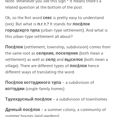
Note: Whenever you see this sign * it means there’s a
related question at the bottom of the post.
Ok, so the first word
секс
is pretty easy to understand
(sex). But what is
п.
г.
т.?
It stands for
пос
ё
лок
городск
о
го
т
и
па
(urban-type settlement). And what is
this urban-type settlement all about?
Пос
ё
лок
(settlement, township, subdivision) comes from
the same root as
сел
е
ние,
посел
е
ние
(both mean a
settlement) as well as
сел
о
and
в
ы
селок
(both mean a
village). There are different types of
пос
ё
лок
hence
different ways of translating the word:
Пос
ё
лок
котт
е
джного
т
и
па
– a subdivision of
котт
е
джи
(single-family homes)
Т
а
унх
а
усный
пос
ё
лок
– a subdivision of townhomes
Д
а
чный
пос
ё
лок
– a summer colony, a community of
summer houses (and gardens)