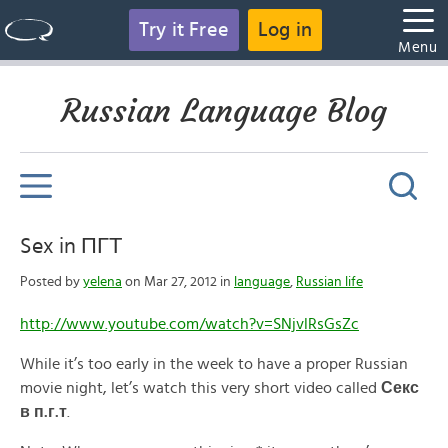
Try it Free
Log in
Menu
Russian Language Blog
Sex in ПГТ
Posted by
yelena
on Mar 27, 2012 in
language
,
Russian life
http://www.youtube.com/watch?v=SNjvlRsGsZc
While it’s too early in the week to have a proper Russian
movie night, let’s watch this very short video called
Секс
в
п.
г.
т
.