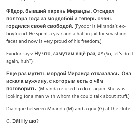
Фёдор, бывший парень Миранды. Отсидел
полтора года за мордобой и теперь очень
гордился своей свободой.
(Fyodor is Miranda’s ex-
boyfriend. He spent a year and a half in jail for smashing
faces and now is very proud of his freedom.)
Fyodor says:
Ну что, замутим ещё раз, а?
(So, let’s do it
again, huh?)
Ещё раз мутить мордой Миранда отказалась. Она
искала мужчину, с которым есть о чём
поговорить.
(Miranda refused to do it again. She was
looking for a man with whom she could talk about stuff.)
Dialogue between Miranda (M) and a guy (G) at the club:
G:
Эй! Ну шо?