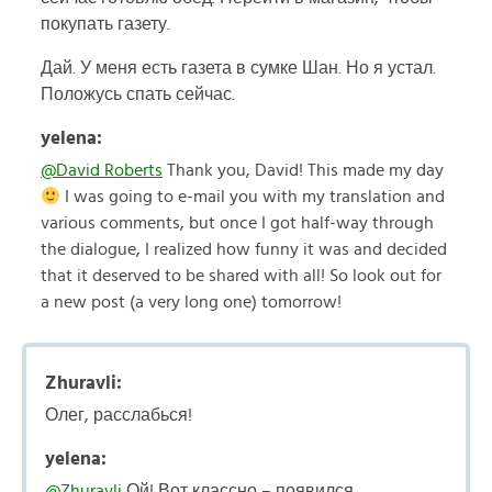
покупать газету.
Дай. У меня есть газета в сумке Шан. Но я устал.
Положусь спать сейчас.
yelena:
@David Roberts
Thank you, David! This made my day
I was going to e-mail you with my translation and
various comments, but once I got half-way through
the dialogue, I realized how funny it was and decided
that it deserved to be shared with all! So look out for
a new post (a very long one) tomorrow!
Zhuravli:
Олег, расслабься!
yelena:
@Zhuravli
Ой! Вот классно – появился