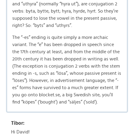
and “uthyra” (normally “hyra ut”), are conjugation 2
verbs: byta, bytte, bytt; hyra, hyrde, hyrt. So they’re
supposed to lose the vowel in the present passive,
right? So: “byts” and “uthyrs”.
The “-es” ending is quite simply a more archaic
variant. The “e” has been dropped in speech since
the 17th century at least, and from the middle of the
20th century it has been dropped in writing as well.
(The exception is conjugation 2 verbs with the stem
ending in -s, such as “lösa”, whose passive present is
“löses”). However, in advertisement language, the “-
es” forms have survived to a much greater extent. If
you go onto blocket.se, a big Swedish site, you’ll
find “köpes” (‘bought’) and “säljes” (‘sold’).
Tibor:
Hi David!