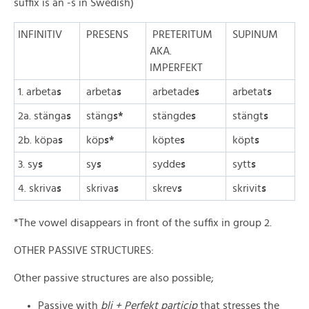
suffix is an -s in Swedish)
INFINITIV
PRESENS
PRETERITUM
SUPINUM
AKA.
IMPERFEKT
1. arbeta
s
arbeta
s
arbetade
s
arbetat
s
2a. stänga
s
stäng
s*
stängde
s
stängt
s
2b. köpa
s
köp
s*
köpte
s
köpt
s
3. sy
s
sy
s
sydde
s
sytt
s
4. skriva
s
skriva
s
skrev
s
skrivit
s
*The vowel disappears in front of the suffix in group 2.
OTHER PASSIVE STRUCTURES:
Other passive structures are also possible;
Passive with
bli + Perfekt particip
that stresses the