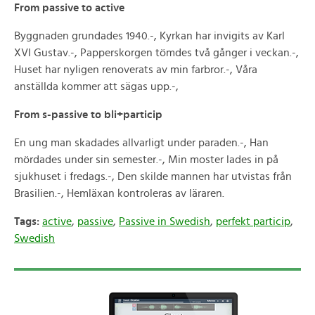
From passive to active
Byggnaden grundades 1940.-, Kyrkan har invigits av Karl
XVI Gustav.-, Papperskorgen tömdes två gånger i veckan.-,
Huset har nyligen renoverats av min farbror.-, Våra
anställda kommer att sägas upp.-,
From s-passive to bli+particip
En ung man skadades allvarligt under paraden.-, Han
mördades under sin semester.-, Min moster lades in på
sjukhuset i fredags.-, Den skilde mannen har utvistas från
Brasilien.-, Hemläxan kontroleras av läraren.
Tags:
active
,
passive
,
Passive in Swedish
,
perfekt particip
,
Swedish