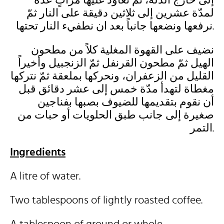
إلى خارج الدلة، ثمّ نعاود غليها مراتٍ عدّة
لمدّة عشرين إلى ثلاثين دقيقة على النار ثمّ
نرفعها ونضعها جانباً بعد ان نطفيء النار تحتها.
نضيف على القهوة المغلية كلاً من مطحون
الهيل ثمّ مطحون القرنفل ثمّ الزنجبيل وأخيراً
القليل من الزعفران، ونحركها بملعقة ثمّ نتركها
مغطاة لتهدأ مدّة خمس إلى عشر دقائق قبل
أن نقوم بتقديمها للضيوف بصبها بفناجين
صغيرة إلى جانب طبق الحلويات أو حبات من
التمر.
Ingredients
A litre of water.
Two tablespoons of lightly roasted coffee.