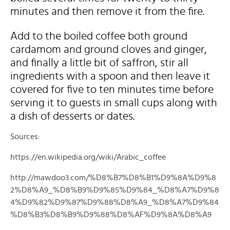
minutes and then remove it from the fire.
Add to the boiled coffee both ground
cardamom and ground cloves and ginger,
and finally a little bit of saffron, stir all
ingredients with a spoon and then leave it
covered for five to ten minutes time before
serving it to guests in small cups along with
a dish of desserts or dates.
Sources:
https://en.wikipedia.org/wiki/Arabic_coffee
http://mawdoo3.com/%D8%B7%D8%B1%D9%8A%D9%8
2%D8%A9_%D8%B9%D9%85%D9%84_%D8%A7%D9%8
4%D9%82%D9%87%D9%88%D8%A9_%D8%A7%D9%84
%D8%B3%D8%B9%D9%88%D8%AF%D9%8A%D8%A9