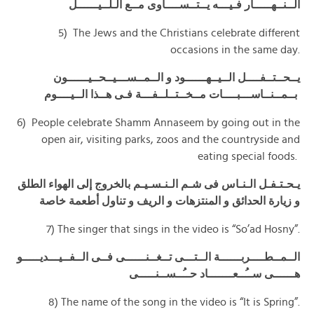
الــنــهـــــار فـيـــه يــتــســــاوى مــع الـلــيــــــل
5) The Jews and the Christians celebrate different
occasions in the same day.
يــحــتــفــــل الــيــهــــــود و الــمــســـيــحــيــــــون
بــمــنــاســـبــــات مــخــتــلــفـــة فـى هــذا الــيــــوم
6) People celebrate Shamm Annaseem by going out in the
open air, visiting parks, zoos and the countryside and
eating special foods.
يـحـتـفـل الـنـاس فى شـم الـنـسـيـم بالخروج إلى الهواء الطلق
و زيارة الحدائق و المنتزهات و الريف و تناول أطعمة خاصة
7) The singer that sings in the video is “So’ad Hosny”.
الــمــطــــربــــــة الــتـــى تــغــنــــــى فــى الــفــيـــديـــــو
هــــــى ســُــعـــــــاد حــُــســنـــــى
8) The name of the song in the video is “It is Spring”.