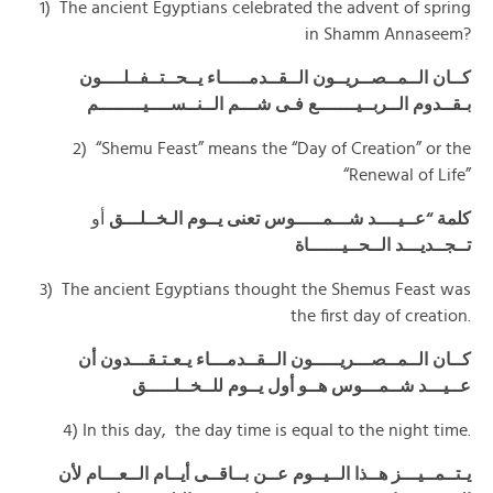
1) The ancient Egyptians celebrated the advent of spring
in Shamm Annaseem?
كــان الــمــصــريــون الــقــدمـــــاء يــحــتــفــلــــون
بـقــدوم الــربــيـــــــع فـى شـــم الــنــســــيــــــــم
2) “Shemu Feast” means the “Day of Creation” or the
“Renewal of Life”
كلمة “عــيــــد شـــمـــــوس تعنى يــوم الـخــلـــق
أو
تــجــديـــد الــحــيــــــاة
3) The ancient Egyptians thought the Shemus Feast was
the first day of creation.
كــان الــمــصـــريـــــون الــقــدمـــاء يـعـتـقـــدون أن
عــيـــد شــمـــوس هــو أول يــوم للــخــلـــــق
4) In this day, the day time is equal to the night time.
يـتــمــيـــز هــذا الــيــوم عــن بــاقــى أيــام الــعـــام لأن