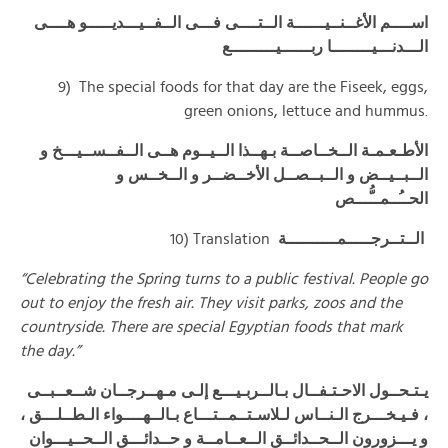
اســــم الأغــنــيــــــة الــتــــى فـــى الــفــيـــديـــــو هــــى
الـــدنـــيــــــــا ربــــــيـــــــــع
9) The special foods for that day are the Fiseek, eggs,
green onions, lettuce and hummus.
الأطـعـمـة الــخــاصــة بـهــذا الــيــوم هــى الــفــســيـــخ و
الــبــيــض و الــبــصــل الأخــضــر و الــخــس و
الحــُــمــُّـــص
10) Translation
الــتــرجـــــمــــــــــة
“Celebrating the Spring turns to a public festival. People go
out to enjoy the fresh air. They visit parks, zoos and the
countryside. There are special Egyptian foods that mark
the day.”
يـتـحــول الاحـتـفــال بـالــربـيـــع إلـى مـهــرجــان شــعــبــى
، فـيـخـــرج الـنــاس لـلاسـتــمــتـــاع بـالــهــــواء الـطــلـــق ،
و يـــزورون الــحــدائــق الــعــامــة و حــدائـــق الــحــيـــوان