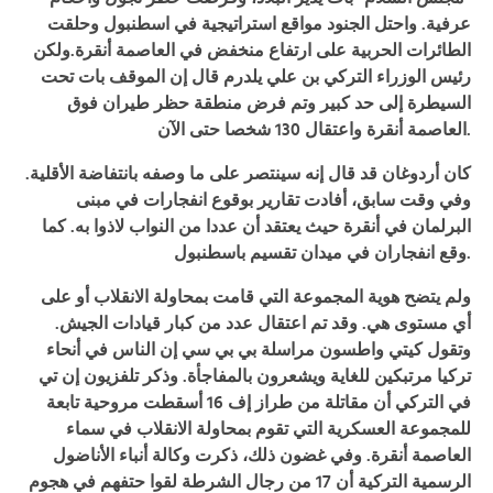
عرفية. واحتل الجنود مواقع استراتيجية في اسطنبول وحلقت
الطائرات الحربية على ارتفاع منخفض في العاصمة أنقرة
.ولكن
رئيس الوزراء التركي بن علي يلدرم قال إن الموقف بات تحت
السيطرة إلى حد كبير وتم فرض منطقة حظر طيران فوق
.
العاصمة أنقرة واعتقال 130 شخصا حتى الآن
كان أردوغان قد قال إنه سينتصر على ما وصفه بانتفاضة الأقلية
.
وفي وقت سابق، أفادت تقارير بوقوع انفجارات في مبنى
البرلمان في أنقرة حيث يعتقد أن عددا من النواب لاذوا به
. كما
.
وقع انفجاران في ميدان تقسيم باسطنبول
ولم يتضح هوية المجموعة التي قامت بمحاولة الانقلاب أو على
أي مستوى هي. وقد تم اعتقال عدد من كبار قيادات الجيش
.
وتقول كيتي واطسون مراسلة بي بي سي إن الناس في أنحاء
تركيا مرتبكين للغاية ويشعرون بالمفاجأة
. وذكر تلفزيون إن تي
في التركي أن مقاتلة من طراز إف 16 أسقطت مروحية تابعة
للمجموعة العسكرية التي تقوم بمحاولة الانقلاب في سماء
العاصمة أنقرة
. وفي غضون ذلك، ذكرت وكالة أنباء الأناضول
الرسمية التركية أن 17 من رجال الشرطة لقوا حتفهم في هجوم