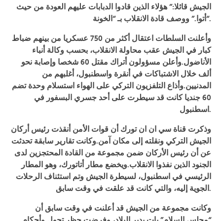
الجيش قائلا:” هؤلاء الذين قادوا الدبابات عليهم العودة من حيث
“.
أتوا.” ووصف قادة الانقلاب بـ “الخونة
وأعلنت السلطات اعتقال أكثر من 750 عسكريا من بينهم ضباط
كبار في الجيش عقب محاولة الانقلاب، بحسب وكالة أنباء
الأناضول
.وأعلن مسؤولون أتراك مقتل 60 شخصا وإصابة نحو
ألف خلال الاشتباكات في أنقرة واسطنبول، أغلبهم من
المدنيين
.وأذاع التلفزيون التركي على الهواء استسلام وحدة تضم
60 جنديا كانت قد سيطرت على أحد جسري البسفور في
.
اسطنبول
وذكرت قناة سي ان ان تورك أن قوات الأمن أنقذت رئيس أركان
الجيش التركي ونقلته إلى مكان آمن
.وكانت تقارير سابقة تحدثت
عن أن رئيس الأركان ضمن مجموعة من القادة المحتجزين لدى
الجنود الذين نفذوا الانقلاب
.ويخضع مطار أتاتورك، وهو المطار
الرئيسي في اسطنبول، لسيطرة الجيش وتم استئناف الرحلات
.
الجوية إليه، والتي كانت قد علقت في وقت سابق
وكانت مجموعة من الجيش قد أعلنت في وقت سابق أن
“مجلس السلام” بات يدير البلاد، وفرضت حظر تجول وأحكام