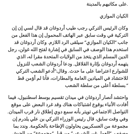
.
على مكاتبهم بالمدينة
الكيان الموازي
وكان الرئيس التركي رجب طيب أردوغان قد قال لسي إن إن
التركية في وقت سابق عبر الهاتف المحمول إن هذا الفعل من
جانب “الكيان الموازي” سيلقى الرد اللازم
. وكان أردوغان قد
استخدم هذا الوصف في السابق في إشارة لفتح الله غولن، رجل
الدين المسلم الذي يتخذ من الولايات المتحدة مقرا له، الذي
يتهمه أردوغان بإثارة القلاقل
.
ودعا أردوغان الشعب للنزول
للشوارع اعتراضا على ما حدث
. وقال:”أدعو الشعب التركي
للاحتشاد في الميادين العامة والمطارات، فأنا لم أؤمن قط
.”
بسلطة أعلى من سلطة الشعب
واحتشد أنصار أردوغان في ميدان تقسيم بوسط اسطنبول، فيما
أفادت الأنباء بوقوع اشتباكات هناك وقد غرد البعض على موقع
التواصل الاجتماعي تويتر بأنه سمع دوي إطلاق نار قرب الميدان
.
وفي وقت سابق، قال رئيس الوزراء التركي بن علي يلدرم إن
مجموعة من العسكريين يحاولون الإطاحة بالحكومة
. وندد بما
وصفه بـ “العمل غير الشرعي” من قبل “مجموعة” من الجيش.