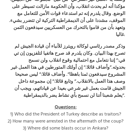
مؤكدا أنه لم يحدث انقلاب، وأن الحكومة مازالت تسيطر على
الوضع
. وقال يلدرم إنه تم استدعاء قوات الأمن للتعامل مع
الموقف، مشددا على أن الديمقراطية التركية لن تتضرر بشيء
.
وتعهد بأن من قاموا بالتحرك من العسكريين سيدفعون الثمن
.
غاليا
وذكر مصدر رئاسي لوكالة رويترز للأنباء أن قيادة الجيش لم
تصرح بهذا البيان
.
وكان يلدرم قد صرح هاتفيا لتلفزيون إن تي
في:” إننا نتعامل مع احتمالية وقوع انقلاب ولن نسمح
بحدوثه
.”وأضاف قائلا:” إن أولئك المتورطين في هذا العمل غير
المشروع سيدفعون ثمنا باهظا”. وأضاف قائلا:” ليس صحيحا
وصف هذا العمل بالانقلاب
.”
وتابع قائلا:” إن مجموعة داخل
الجيش قامت بعمل غير شرعي بعيدا عن قياداتهم، ويجب أن
“.
يعلم شعبنا أننا لن نسمح بأي نشاط يضر بالديمقراطية
Questions:
1) Who did the President of Turkey describe as traitors?
2) How many were arrested in the aftermath of the coup?
3) Where did some blasts occur in Ankara?