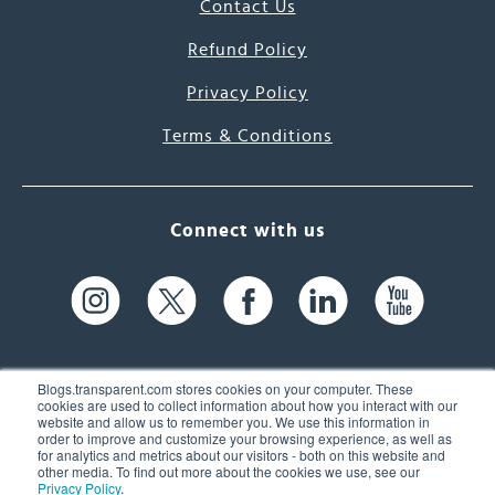
Contact Us
Refund Policy
Privacy Policy
Terms & Conditions
Connect with us
Blogs.transparent.com stores cookies on your computer. These
cookies are used to collect information about how you interact with our
website and allow us to remember you. We use this information in
61 Spit Brook Rd, Suite 104,
order to improve and customize your browsing experience, as well as
for analytics and metrics about our visitors - both on this website and
Nashua, NH 03060 USA
other media. To find out more about the cookies we use, see our
Privacy Policy
.