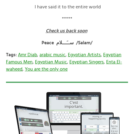
I have said it to the entire world
*****
Check us back soon
Peace ســَـــلام /Salam/
Tags:
Amr Diab
,
arabic music
,
Egyptian Artists
,
Egyptian
Famous Men
,
Egyptian Music
,
Egyptian Singers
,
Enta El-
waheed
,
You are the only one