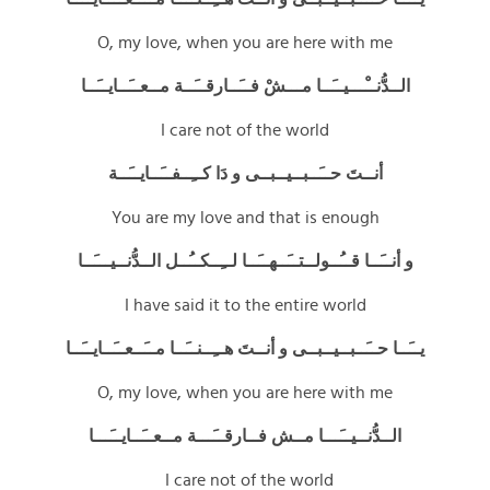
O, my love, when you are here with me
الــدُّنــْـــيــَــا مـــشْ فــَــارقــَــة مــعــَــايــَــا
I care not of the world
أنــتَ حــَــبــيــبــى و دَا كــِــفــَــايــَــة
You are my love and that is enough
و أنــَــا قــُــولــتــَــهــَــا لــِــكــُــل الــدُّنــيـــَــا
I have said it to the entire world
يــَــا حــَــبــيــبــى و أنــتَ هــِــنــَــا مــَــعــَــايــَــا
O, my love, when you are here with me
الــدُّنــيــَـــا مــش فــارقــَـــة مــعــَــايــَـــا
I care not of the world