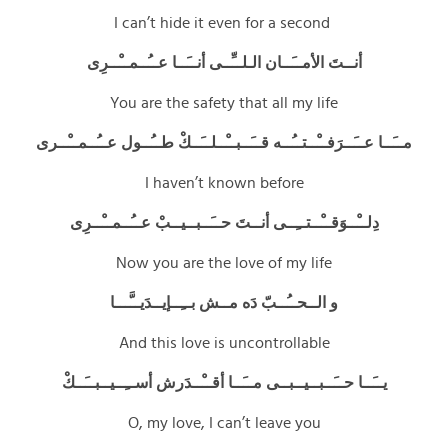
I can’t hide it even for a second
أنــتَ الأمــَــان الـلــِّــى أنــَــا عــُــمــْــرِى
You are the safety that all my life
مــَــا عــَــرَفــْــتــُــه قــَــبــْــلــَــكْ طــُــول عــُــمــْــرى
I haven’t known before
دِلــْــوَقــْــتــِــى أنــتَ حــَــبــيــبْ عــُــمــْــرِى
Now you are the love of my life
و الــحــُــبّ دَه مــش بــِــإيــدَيــَّـــا
And this love is uncontrollable
يــَــا حــَــبــيــبــى مــَــا أقــْــدَرش أســِــيــبــَــكْ
O, my love, I can’t leave you