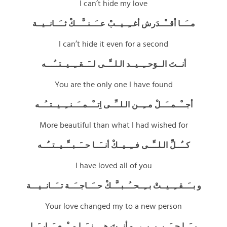
I can’t hide my love
مــَــا أقــْــدَرش أغــِــيــبْ عــَــنــَّـــكْ ثــَــانــيــة
I can’t hide it even for a second
أنــتَ الــوَحــِــيــد الـلــِّــى لــَــقــِــيــتــُـــه
You are the only one I have found
أجــْــمــَــلْ مــِــن الـلــِّــى اِتــْــمــَــنــِــيــتــُــه
More beautiful than what I had wished for
كــُــلِّ الـلــِّــى فــِــيــكْ أنــَــا حــَــبــِّــيــتــُــه
I have loved all of you
و بــَــقــِــيــتْ بــِــحــُــبــَّــكْ حــَــاجــَــة تــَــانــيـــة
Your love changed my to a new person
يــَــا حــَــبــيــبــى و أنــتَ هــِــنــَــا مــْــعــَــايــَــا