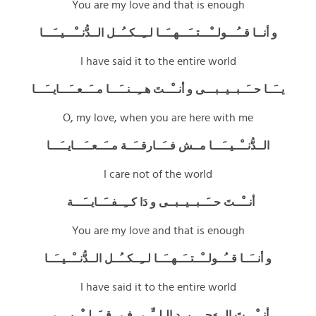
You are my love and that is enough
و أنــا قــُـــولــْـــتــَـــهــَــا لــِــكــُــل الــدُّنــْـــيــَـــا
I have said it to the entire world
يــَــا حــَــبــيــبـــى و أنــْــتَ هــِــنــَـــا مــَــعــَـــايــَـــا
O, my love, when you are here with me
الــدُّنــْــيــَـــا مــش فــَــارقــَــة مــَــعــَـــايــَـــا
I care not of the world
أنــْــتَ حــَــبــيــبــى و دَا كــِــفــَــايــَـــة
You are my love and that is enough
و أنــَــا قــُــولــْــتــَــهــَــا لــِــكــُــل الــدُّنــْــيــَــا
I have said it to the entire world
أنــْـــتَ الــوَحــِــيــد الـلــِّــى فـى قــَــلــْــبــِــي