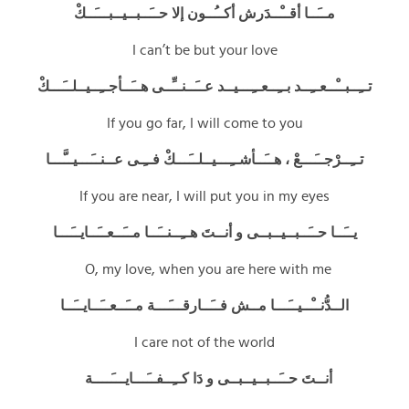
مــَــا أقــْــدَرش أكــُــون إلا حــَــبــيــبـــَــكْ
I can’t be but your love
تــِــبــْــعــِــد بــِــعــِـــيــد عــَــنــِّــى هــَــأجــِــيــلــَـــكْ
If you go far, I will come to you
تــِــرْجــَـــعْ ، هــَــأشــِـــيــلــَـــكْ فــِـى عــنــَـــيــَّـــا
If you are near, I will put you in my eyes
يــَــا حــَــبــيــبــى و أنــتَ هــِــنــَــا مــَــعــَــايــَـــا
O, my love, when you are here with me
الــدُّنــْــيــَـــا مــش فــَــارقـــَـــة مــَــعــَــايــَــا
I care not of the world
أنــتَ حــَــبــيــبــى و دَا كــِــفــَـــايـــَــــة