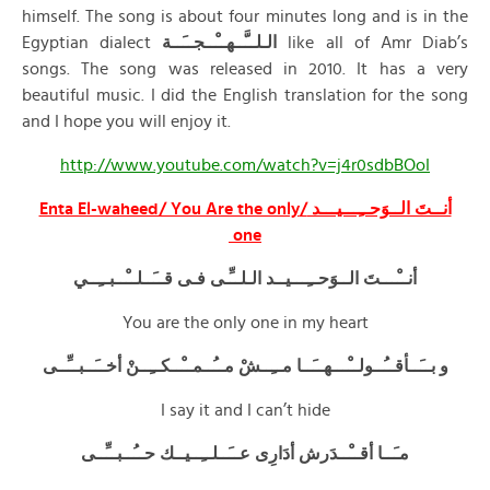
himself. The song is about four minutes long and is in the
Egyptian dialect
الـلــَّــهــْــجــَــة
like all of Amr Diab’s
songs. The song was released in 2010. It has a very
beautiful music. I did the English translation for the song
and I hope you will enjoy it.
http://www.youtube.com/watch?v=j4r0sdbBOoI
/Enta El-waheed/ You Are the only
أنــتَ الــوَحــِـــيـــد
one
أنــْـــتَ الــوَحــِـــيــد الـلــِّـى فـى قــَــلــْــبــِــي
You are the only one in my heart
و بــَــأقــُــولــْـــهــَــا مــِــشْ مــُــمــْــكــِــنْ أخــَــبــِّــى
I say it and I can’t hide
مـَــا أقــْــدَرش أدَارِى عــَــلــِــيــك حــُــبــِّــى