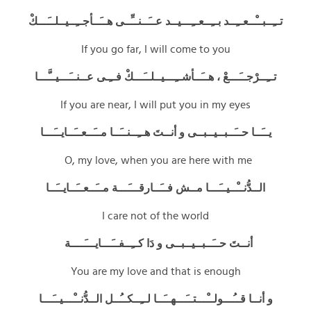
تــِــبــْــعــِــد بــِــعــِـــيــد عــَــنــِّــى هــَــأجــِــيــلــَـــكْ
If you go far, I will come to you
تــِــرْجــَـــعْ ، هــَــأشــِـــيــلــَـــكْ فــِـى عــنــَـــيــَّـــا
If you are near, I will put you in my eyes
يــَــا حــَــبــيــبــى و أنــتَ هــِــنــَــا مــَــعــَــايــَـــا
O, my love, when you are here with me
الــدُّنــْــيــَـــا مــش فــَــارقـــَـــة مــَــعــَــايــَــا
I care not of the world
أنــتَ حــَــبــيــبــى و دَا كــِــفــَـــايـــَــــة
You are my love and that is enough
و أنــا قــُـــولــْـــتــَـــهــَــا لــِــكــُــل الــدُّنــْـــيــَـــا