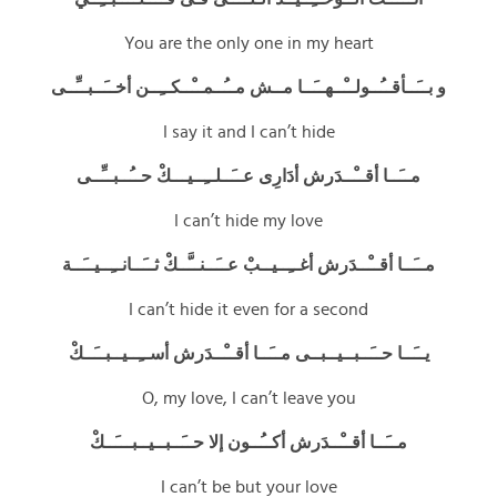
You are the only one in my heart
و بــَــأقــُــولــْــهــَــا مــش مــُــمــْــكــِــن أخــَــبــِّــى
I say it and I can’t hide
مــَــا أقــْــدَرش أدَارِى عــَــلــِــيـــكْ حــُــبــِّــى
I can’t hide my love
مــَــا أقــْــدَرش أغــِــيــبْ عــَــنــَّــكْ ثــَــانــِــيــَــة
I can’t hide it even for a second
يــَــا حــَــبــيــبــى مــَــا أقــْــدَرش أســِــيــبــَــكْ
O, my love, I can’t leave you
مــَــا أقــْــدَرش أكــُــون إلا حــَــبــيــبـــَــكْ
I can’t be but your love