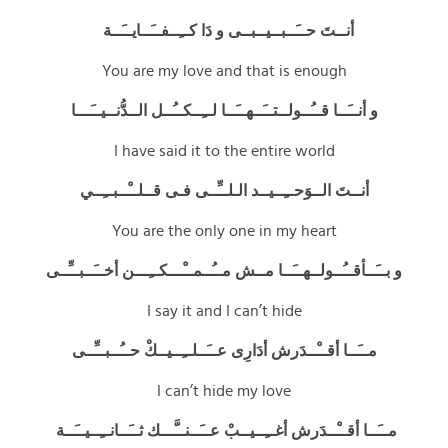
أنــتَ حــَــبــيــبــى و دَا كــِــفــَــايــَــة
You are my love and that is enough
و أنــَــا قــُــولــتــَــهــَــا لــِــكــُــل الــدُّنــيــَـــا
I have said it to the entire world
أنــتَ الــوَحــِــيــد الـلــِّــى فـى قــلــْــبــِــي
You are the only one in my heart
و بــَــأقــُــولــهــَــا مــش مــُــمــْـــكــِـــن أخــَــبــِّــى
I say it and I can’t hide
مــَــا أقــْــدَرش أدَارِى عــَــلــِــيــكْ حــُــبــِّــى
I can’t hide my love
مــَــا أقــْــدَرش أغــِــيــبْ عــَــنــَّـــك ثــَــانــِــيــَــة