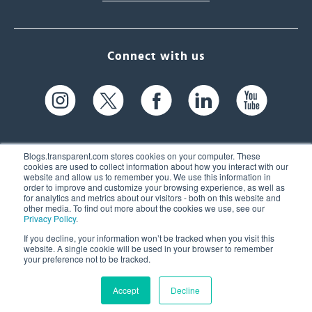
Connect with us
Blogs.transparent.com stores cookies on your computer. These
cookies are used to collect information about how you interact with our
website and allow us to remember you. We use this information in
61 Spit Brook Rd, Suite 104,
order to improve and customize your browsing experience, as well as
for analytics and metrics about our visitors - both on this website and
Nashua, NH 03060 USA
other media. To find out more about the cookies we use, see our
Privacy Policy
.
info@transparent.com
If you decline, your information won’t be tracked when you visit this
website. A single cookie will be used in your browser to remember
(603) 262-6300
your preference not to be tracked.
Accept
Decline
© 2026 Transparent Language, Inc. All Rights Reserved.