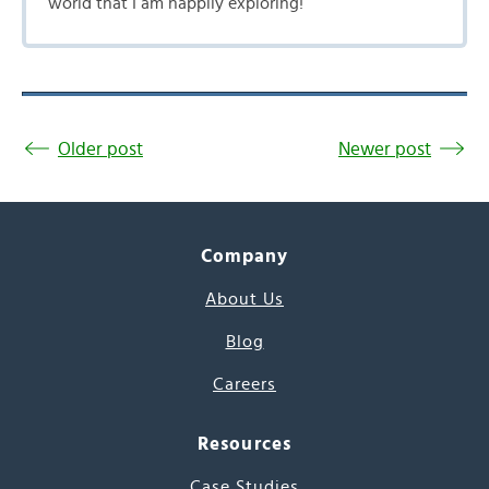
world that I am happily exploring!
Older post
Newer post
Company
About Us
Blog
Careers
Resources
Case Studies