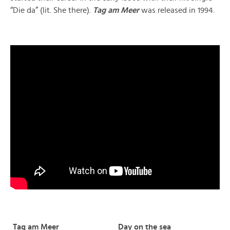
“Die da” (lit. She there).
Tag am Meer
was released in 1994.
Tag am Meer
Day on the sea