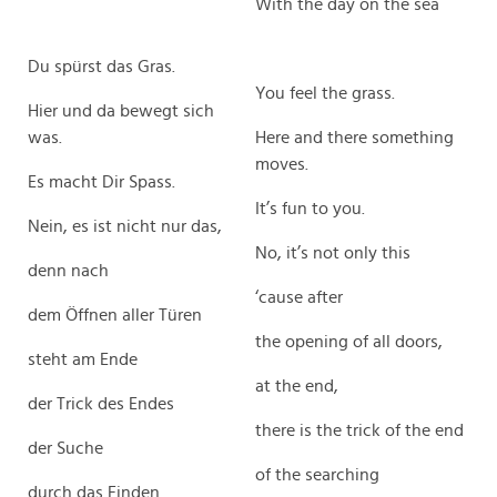
With the day on the sea
Du spürst das Gras.
You feel the grass.
Hier und da bewegt sich
was.
Here and there something
moves.
Es macht Dir Spass.
It’s fun to you.
Nein, es ist nicht nur das,
No, it’s not only this
denn nach
‘cause after
dem Öffnen aller Türen
the opening of all doors,
steht am Ende
at the end,
der Trick des Endes
there is the trick of the end
der Suche
of the searching
durch das Finden