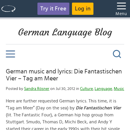
Try it Free
Log in
Menu
German Language Blog
German music and lyrics: Die Fantastischen
Vier – Tag am Meer
Posted by
Sandra Rösner
on Jul 30, 2012 in
Culture
,
Language
,
Music
Here are further requested German lyrics. This time, it is
“Tag am Meer” (Day on the sea) by
Die Fantastischen Vier
(lit. The Fantastic Four), a German hip hop group from
Stuttgart. Smudo, Thomas D, Michi Beck, and Andy Y
started their career in the early 1990s with their hit single