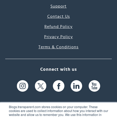
Support
Contact Us
Refund Policy
Privacy Policy
Terms & Conditions
Connect with us
Blogs.transparent.com stores cookies on your computer. These
cookies are used to collect information about how you interact with our
website and allow us to remember you. We use this information in
61 Spit Brook Rd, Suite 104,