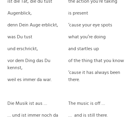
ist die Tat, die du tust
the action you’re taking
Augenblick,
is present
denn Dein Auge erblickt,
‘cause your eye spots
was Du tust
what you’re doing
und erschrickt,
and startles up
vor dem Ding das Du
of the thing that you know
kennst,
‘cause it has always been
weil es immer da war.
there.
Die Musik ist aus …
The music is off …
… und ist immer noch da
… and is still there.