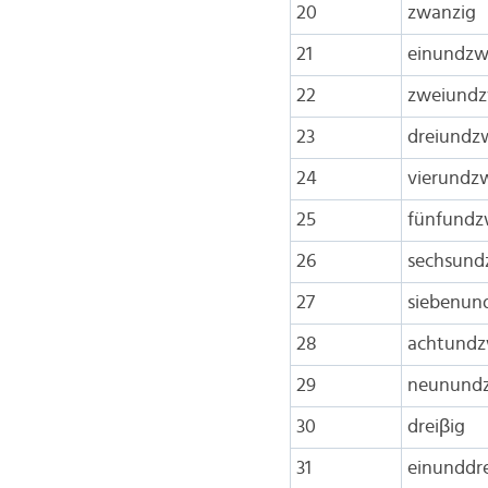
20
zwanzig
21
einundzw
22
zweiundz
23
dreiundz
24
vierundz
25
fünfundz
26
sechsund
27
siebenun
28
achtundz
29
neunund
30
dreiβig
31
einunddre