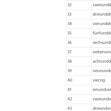
32
zweiundd
33
dreiunddr
34
vierunddr
35
fünfunddr
36
sechsund
37
siebenun
38
achtundd
39
neunundd
40
vierzig
41
einundvie
42
zweiundvi
43
dreiundvi