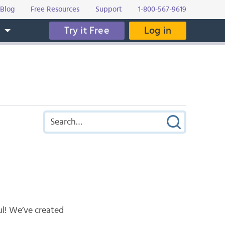
Blog
Free Resources
Support
1-800-567-9619
Try it Free
Log in
s
ul! We’ve created