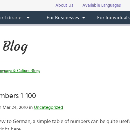
About Us
Available Languages
or Libraries
For Businesses
For Individual
 Blog
nguage & Culture Blogs
bers 1-100
 Mar 24, 2010 in
Uncategorized
ew to German, a simple table of numbers can be quite usef
right here.