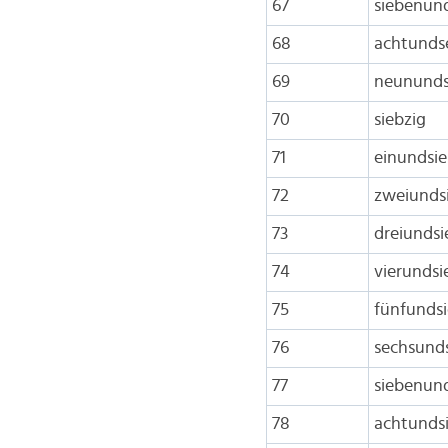
67
siebenun
68
achtunds
69
neununds
70
siebzig
71
einundsie
72
zweiunds
73
dreiundsi
74
vierundsi
75
fünfundsi
76
sechsunds
77
siebenund
78
achtunds