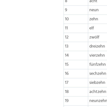
8
acht
9
neun
10
zehn
11
elf
12
zwölf
13
dreizehn
14
vierzehn
15
fünfzehn
16
sechzehn
17
siebzehn
18
achtzehn
19
neunzeh