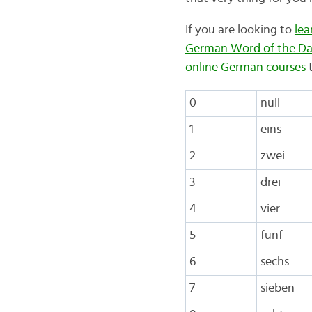
If you are looking to
le
German Word of the D
online German courses
t
0
null
1
eins
2
zwei
3
drei
4
vier
5
fünf
6
sechs
7
sieben