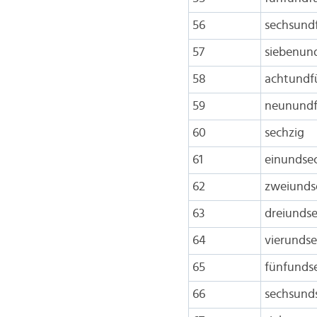
56
sechsund
57
siebenun
58
achtundf
59
neunundf
60
sechzig
61
einundse
62
zweiunds
63
dreiundse
64
vierundse
65
fünfunds
66
sechsund