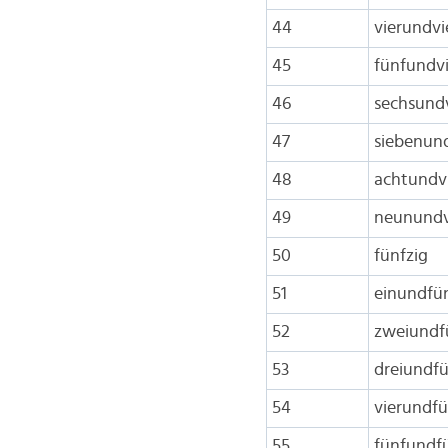
44
vierundvi
45
fünfundvi
46
sechsundv
47
siebenund
48
achtundvi
49
neunundv
50
fünfzig
51
einundfü
52
zweiundf
53
dreiundfü
54
vierundfü
55
fünfundf