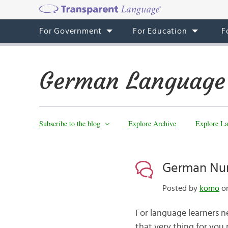
For Government
For Education
F
German Language
Subscribe to the blog
Explore Archive
Explore La
German Num
Posted by
komo
on
For language learners n
that very thing for you 