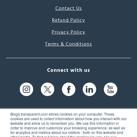
Contact Us
Refund Policy
Privacy Policy
Terms & Conditions
Connect with us
Blogs.transparent.com stores cookies on your computer. These
cookies are used to collect information about how you interact with our
website and allow us to remember you. We use this information in
61 Spit Brook Rd, Suite 104,
order to improve and customize your browsing experience, as well as
for analytics and metrics about our visitors - both on this website and
Nashua, NH 03060 USA
other media. To find out more about the cookies we use, see our