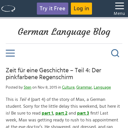
Try it Free
Log in
Menu
German Language Blog
Zeit für eine Geschichte – Teil 4: Der
pinkfarbene Regenschirm
Posted by
Sten
on Nov 8, 2015 in
Culture
,
Grammar
,
Language
This is
Teil 4
(part 4) of the story of Max, a German
student. Sorry for the little delay this weekend, but here it
is! Be sure to read
part 1
,
part 2
and
part 3
first! Last
week, Max was getting ready to rush to his appointment
at the eye doctor’s. He showered, got dressed, and ran