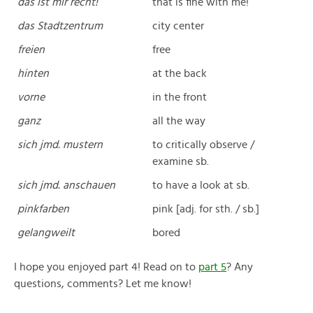
das ist mir recht!
that is fine with me!
das Stadtzentrum
city center
freien
free
hinten
at the back
vorne
in the front
ganz
all the way
sich jmd. mustern
to critically observe /
examine sb.
sich jmd. anschauen
to have a look at sb.
pinkfarben
pink [adj. for sth. / sb.]
gelangweilt
bored
I hope you enjoyed part 4! Read on to
part 5
? Any
questions, comments? Let me know!