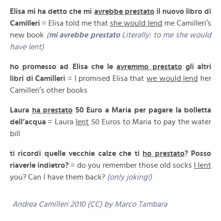
Elisa mi ha detto che mi
avrebbe prestato
il nuovo libro di
Camilleri
= Elisa told me that
she would lend
me Camilleri’s
new book
(
mi avrebbe prestato
Literally: to me she would
have lent)
ho promesso ad Elisa che le
avremmo prestato
gli altri
libri di Camilleri
= I promised Elisa that
we would lend
her
Camilleri’s other books
Laura
ha prestato
50 Euro a Maria per pagare la bolletta
dell’acqua
= Laura
lent
50 Euros to Maria to pay the water
bill
ti ricordi quelle vecchie calze che ti
ho prestato
? Posso
riaverle indietro?
= do you remember those old socks
I lent
you? Can I have them back?
(only joking!)
Andrea Camilleri 2010 (CC) by Marco Tambara