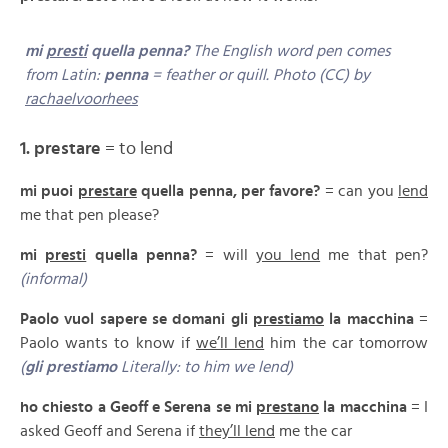
mi
presti
quella penna?
The English word pen comes
from Latin:
penna
= feather or quill. Photo (CC) by
rachaelvoorhees
1. prestare
= to lend
mi puoi
prestare
quella penna, per favore?
= can you
lend
me that pen please?
mi
presti
quella penna?
= will
you lend
me that pen?
(informal)
Paolo vuol sapere se domani gli
prestiamo
la macchina
=
Paolo wants to know if
we’ll lend
him the car tomorrow
(
gli prestiamo
Literally: to him we lend)
ho chiesto a Geoff e Serena se mi
prestano
la macchina
= I
asked Geoff and Serena if
they’ll lend
me the car