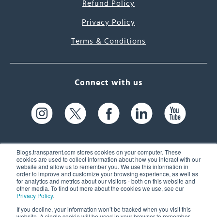
Refund Policy
Privacy Policy
Terms & Conditions
Connect with us
Blogs.transparent.com stores cookies on your computer. These
cookies are used to collect information about how you interact with our
website and allow us to remember you. We use this information in
61 Spit Brook Rd, Suite 104,
order to improve and customize your browsing experience, as well as
for analytics and metrics about our visitors - both on this website and
Nashua, NH 03060 USA
other media. To find out more about the cookies we use, see our
Privacy Policy
.
info@transparent.com
If you decline, your information won’t be tracked when you visit this
website. A single cookie will be used in your browser to remember