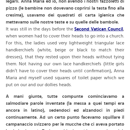
legarli. Anna Maria ed io, non avendo i nostri fazzoletti di
pizzo (le bambine non dovevano coprirsi la testa fino alla
cresima), usavamo dei quadrati di carta igienica che
mettevamo sulle nostre teste e su quelle delle bambole.
It was still in the days before the
Second Vatican Council
,
when women had to cover their heads to go into a church.
For this, the ladies used very lightweight triangular lace
handkerchiefs (white, beige or black to match their
dresses), that they rested upon their heads without tying
them. Not having our own lace handkerchiefs (little girls
didn’t have to cover their heads until confirmation), Anna
Maria and myself used squares of toilet paper which we
put on our and our dollies heads.
A mani giunte, tutte compunte cominciavamo a
salmodiare parole inventate (la messa a quei tempi era
ancora in latino), sedendoci ed alzandoci in piedi
continuamente. Ad un certo punto facevamo squillare il
campanaccio svizzero per le mucche che ci aveva portato