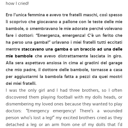
how I cried!
Ero l’unica femmina e avevo tre fratelli maschi, così spesso
li scoprivo che giocavano a pallone con le teste delle mie
bambole, o smembravano le mie adorate perché volevano
fare i dottori:
“Emergenza, emergenza! C’è un ferito che
ha perso una gamba!” urlavano i miei fratelli tutti eccitati
mentre
staccavano una gamba o un braccio ad una delle
mie bambole
che avevo distrattamente lasciata in giro.
Alla sera aspettavo ansiosa in cima ai gradini del garage
che mio padre, il dottore delle bambole, tornasse a casa
per aggiustarmi la bambola fatta a pezzi da quei mostri
dei miei fratelli.
I was the only girl and I had three brothers, so I often
discovered them playing football with my dolls heads, or
dismembering my loved ones because they wanted to play
doctors: “Emergency emergency! There’s a wounded
person who’s lost a leg!” my excited brothers cried as they
detached a leg or an arm from one of my dolls that I’d