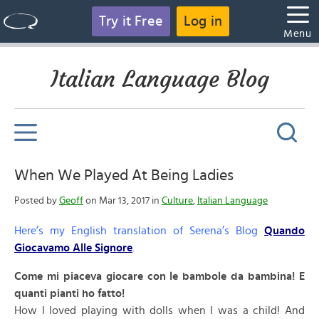
Try it Free
Log in
Menu
Italian Language Blog
When We Played At Being Ladies
Posted by
Geoff
on Mar 13, 2017 in
Culture
,
Italian Language
Here’s my English translation of Serena’s Blog
Quando
Giocavamo Alle Signore
.
Come mi piaceva giocare con le bambole da bambina! E
quanti pianti ho fatto!
How I loved playing with dolls when I was a child! And