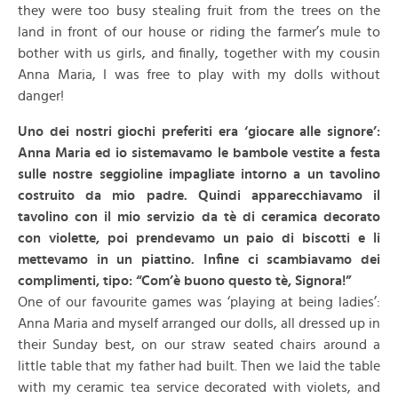
they were too busy stealing fruit from the trees on the
land in front of our house or riding the farmer’s mule to
bother with us girls, and finally, together with my cousin
Anna Maria, I was free to play with my dolls without
danger!
Uno dei nostri giochi preferiti era ‘giocare alle signore’:
Anna Maria ed io sistemavamo le bambole vestite a festa
sulle nostre seggioline impagliate intorno a un tavolino
costruito da mio padre. Quindi apparecchiavamo il
tavolino con il mio servizio da tè di ceramica decorato
con violette, poi prendevamo un paio di biscotti e li
mettevamo in un piattino. Infine ci scambiavamo dei
complimenti, tipo: “Com’è buono questo tè, Signora!”
One of our favourite games was ‘playing at being ladies’:
Anna Maria and myself arranged our dolls, all dressed up in
their Sunday best, on our straw seated chairs around a
little table that my father had built. Then we laid the table
with my ceramic tea service decorated with violets, and