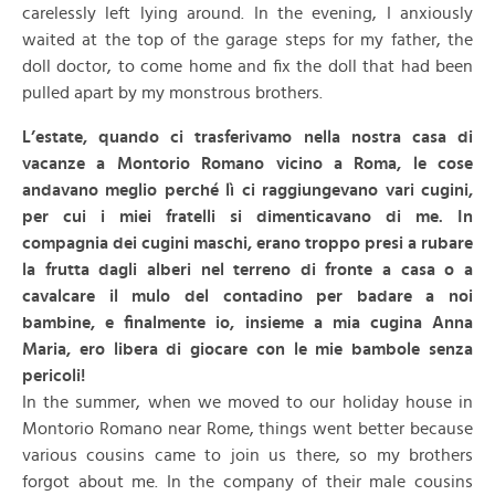
carelessly left lying around. In the evening, I anxiously
waited at the top of the garage steps for my father, the
doll doctor, to come home and fix the doll that had been
pulled apart by my monstrous brothers.
L’estate, quando ci trasferivamo nell
a
nostra casa di
vacanze a Montorio Romano vicino a Roma, le cose
andavano meglio perché lì ci raggiungevano vari cugini,
per cui i miei fratelli si dimenticavano di me. In
compagnia dei cugini maschi, erano troppo presi a rubare
la frutta dagli alberi nel terreno di fronte a casa o a
cavalcare il mulo del contadino per badare a noi
bambine, e finalmente io, insieme a mia cugina Anna
Maria, ero libera di giocare con le mie bambole senza
pericoli!
In the summer, when we moved to our holiday house in
Montorio Romano near Rome, things went better because
various cousins came to join us there, so my brothers
forgot about me. In the company of their male cousins