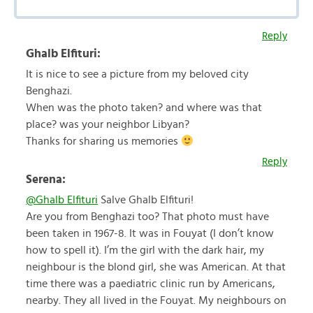
Reply
Ghalb Elfituri:
It is nice to see a picture from my beloved city
Benghazi.
When was the photo taken? and where was that
place? was your neighbor Libyan?
Thanks for sharing us memories
Reply
Serena:
@Ghalb Elfituri
Salve Ghalb Elfituri!
Are you from Benghazi too? That photo must have
been taken in 1967-8. It was in Fouyat (I don’t know
how to spell it). I’m the girl with the dark hair, my
neighbour is the blond girl, she was American. At that
time there was a paediatric clinic run by Americans,
nearby. They all lived in the Fouyat. My neighbours on