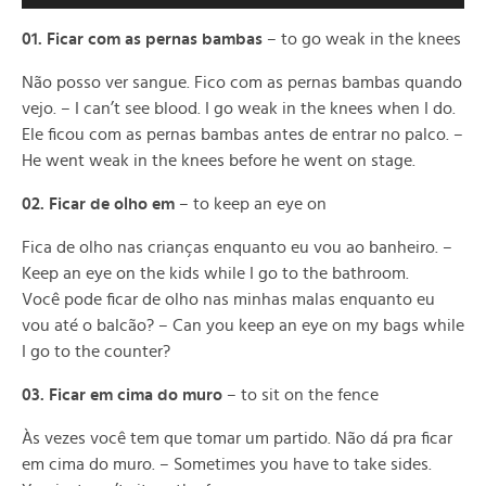
Player
01. Ficar com as pernas bambas
– to go weak in the knees
Não posso ver sangue. Fico com as pernas bambas quando
vejo. – I can’t see blood. I go weak in the knees when I do.
Ele ficou com as pernas bambas antes de entrar no palco. –
He went weak in the knees before he went on stage.
02. Ficar de olho em
– to keep an eye on
Fica de olho nas crianças enquanto eu vou ao banheiro. –
Keep an eye on the kids while I go to the bathroom.
Você pode ficar de olho nas minhas malas enquanto eu
vou até o balcão? – Can you keep an eye on my bags while
I go to the counter?
03. Ficar em cima do muro
– to sit on the fence
Às vezes você tem que tomar um partido. Não dá pra ficar
em cima do muro. – Sometimes you have to take sides.