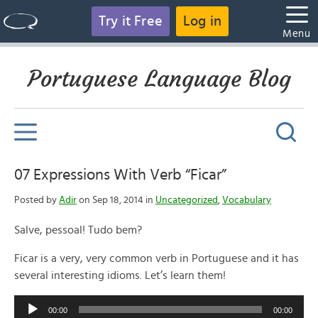
Try it Free
Log in
Menu
Portuguese Language Blog
07 Expressions With Verb “Ficar”
Posted by
Adir
on Sep 18, 2014 in
Uncategorized
,
Vocabulary
Salve, pessoal! Tudo bem?
Ficar is a very, very common verb in Portuguese and it has
several interesting idioms. Let’s learn them!
Audio
00:00
00:00