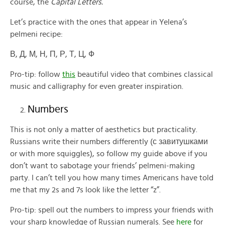
course, the
Capital Letters.
Let’s practice with the ones that appear in Yelena’s
pelmeni recipe:
В, Д, М, Н, П, Р, Т, Ц, Ф
Pro-tip: follow
this
beautiful video that combines classical
music and calligraphy for even greater inspiration.
Numbers
This is not only a matter of aesthetics but practicality.
Russians write their numbers differently (с завитушками
or with more squiggles), so follow my guide above if you
don’t want to sabotage your friends’ pelmeni-making
party. I can’t tell you how many times Americans have told
me that my 2s and 7s look like the letter “z”.
Pro-tip: spell out the numbers to impress your friends with
your sharp knowledge of Russian numerals. See
here
for