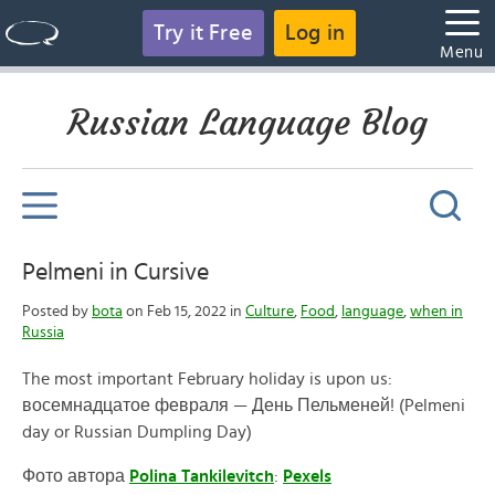
Try it Free
Log in
Menu
Russian Language Blog
Pelmeni in Cursive
Posted by
bota
on Feb 15, 2022 in
Culture
,
Food
,
language
,
when in
Russia
The most important February holiday is upon us:
восемнадцатое февраля — День Пельменей! (Pelmeni
day or Russian Dumpling Day)
Фото автора
Polina Tankilevitch
:
Pexels