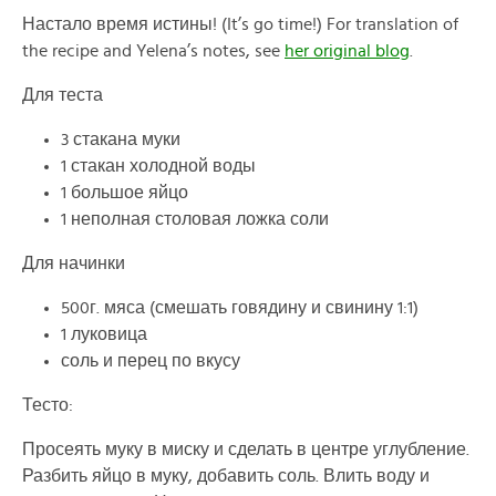
Настало время истины! (It’s go time!) For translation of
the recipe and Yelena’s notes, see
her original blog
.
Для теста
3 стакана муки
1 стакан холодной воды
1 большое яйцо
1 неполная столовая ложка соли
Для начинки
500г. мяса (смешать говядину и свинину 1:1)
1 луковица
соль и перец по вкусу
Тесто:
Просеять муку в миску и сделать в центре углубление.
Разбить яйцо в муку, добавить соль. Влить воду и