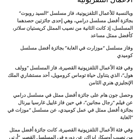
الأعمال التلفزيونية
وبالنسبة للأعمال التلفزيونية، فاز مسلسل “السيد روبوت”
بجائزة أفضل مسلسل درامي، وهي إحدى جائزتين حصدهما
المسلسل، إذ كانت الثانية من نصيب الممثل كريستيان سلاتر،
كأفضل ممثل مساعد
وفاز مسلسل “موزارت في الغابة” بجائزة أفضل مسلسل
كوميدي
وفي فئة الأعمال التلفزيونية القصيرة، فاز المسلسل “وولف
هول”، الذي يتناول حياة توماس كرومويل، أحد مستشاري الملك
الإنجليزي هنري الثامن
وحصل جون هام على جائزة أفضل ممثل في مسلسل درامي
عن فيلم “رجال مجانين”، في حين فاز غاييل غارسيا بيرنال
بجائزة أفضل ممثل في عمل كوميدي، عن مسلسل “موزات في
الغابة
“
وفي فئة الأعمال التلفزيونية القصيرة، كانت جائزة أفضل ممثل
من نصيب أوسكار إيزاك، عن دوره في المسلسل القصير “أرني