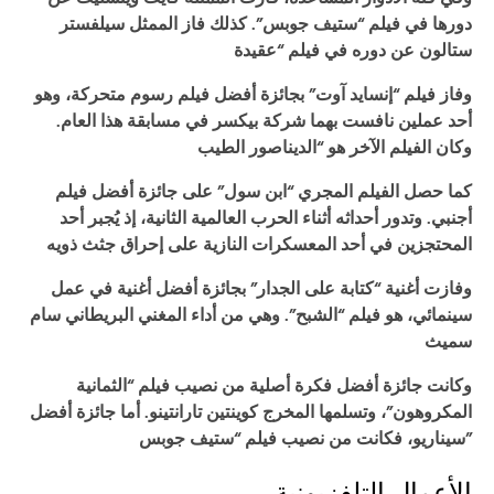
دورها في فيلم “ستيف جوبس”. كذلك فاز الممثل سيلفستر
ستالون عن دوره في فيلم “عقيدة
وفاز فيلم “إنسايد آوت
” بجائزة أفضل فيلم رسوم متحركة، وهو
أحد عملين نافست بهما شركة بيكسر في مسابقة هذا العام.
وكان الفيلم الآخر هو “الديناصور الطيب
كما حصل الفيلم المجري “ابن سول” على جائزة أفضل فيلم
أجنبي. وتدور أحداثه أثناء الحرب العالمية الثانية، إذ يُجبر أحد
المحتجزين في أحد المعسكرات النازية على إحراق جثث ذويه
وفازت أغنية “كتابة على الجدار” بجائزة أفضل أغنية في عمل
سينمائي، هو فيلم “الشبح”. وهي من أداء المغني البريطاني سام
سميث
وكانت جائزة أفضل فكرة أصلية من نصيب فيلم “الثمانية
المكروهون”، وتسلمها المخرج كوينتين تارانتينو. أما جائزة أفضل
سيناريو، فكانت من نصيب فيلم “ستيف جوبس”