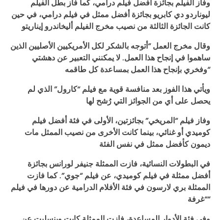
وفاز الفيلم بجائزة أفضل فيلم درامي، كما فاز بطل الفيلم
ليوناردو دي كابريو بجائزة أفضل ممثل في فيلم درامي، في حين
كانت الجائزة الثالثة من نصيب مخرج الفيلم أليخاندرو إيناريتو
وقال مخرج العمل “أتوجه بالشكر لكل الأمريكيين الأصليين الذين
ساهموا في إنجاح هذا العمل. لا يمكنني التعبير عن دهشتي
وفخري بإنجاح هذا العمل بمساعدة كل طاقمه
“
ويأتي هذا الفوز بعد منافسة قوية مع فيلم “كارول” الذي لم
يحصل على أي من الجوائز التي رُشح لها
وفاز فيلم “المريخي” بجائزتين، الأولى في فئة أفضل فيلم
كوميدي أو غنائي، بينما كانت الأخرى من نصيب الممثل مات
ديمون كأفضل ممثل في نفس الفئة
في البطولات النسائية، فازت الممثلة جنيفر لورانس بجائزة
أفضل ممثلة في فيلم كوميدي، عن فيلم “جوي”. كما فازت
الممثلة بري لارسون في فئة الأفلام الدرامية عن دورها في فيلم
“غرفة
“
وفي فئة الأدوار المساعدة، فازت الممثلة كايت وينسليت عن