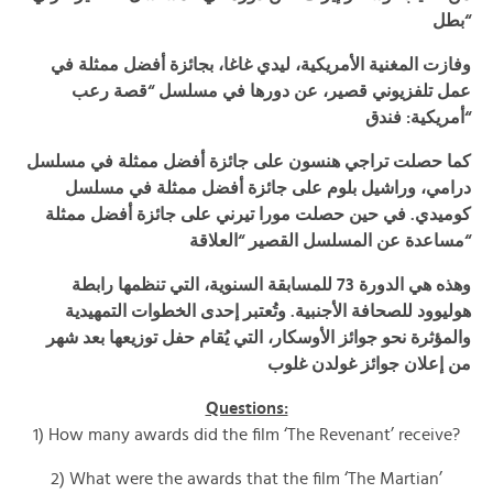
بطل
“
وفازت المغنية الأمريكية، ليدي غاغا، بجائزة أفضل ممثلة في
عمل تلفزيوني قصير، عن دورها في مسلسل “قصة رعب
أمريكية: فندق
“
كما حصلت تراجي هنسون على جائزة أفضل ممثلة في مسلسل
درامي، وراشيل بلوم على جائزة أفضل ممثلة في مسلسل
كوميدي. في حين حصلت مورا تيرني على جائزة أفضل ممثلة
مساعدة عن المسلسل القصير “العلاقة
“
وهذه هي الدورة 73 للمسابقة السنوية، التي تنظمها رابطة
هوليوود للصحافة الأجنبية. وتُعتبر إحدى الخطوات التمهيدية
والمؤثرة نحو جوائز الأوسكار، التي يُقام حفل توزيعها بعد شهر
من إعلان جوائز غولدن غلوب
Questions:
1) How many awards did the film ‘The Revenant’ receive?
2) What were the awards that the film ‘The Martian’